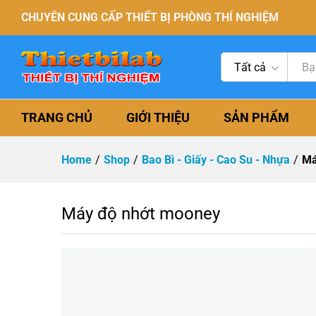
CHUYÊN CUNG CẤP THIẾT BỊ PHÒNG THÍ NGHIỆM
Tất cả
TRANG CHỦ
GIỚI THIỆU
SẢN PHẨM
Home
/
Shop
/
Bao Bì - Giấy - Cao Su - Nhựa
/
Má
Máy độ nhớt mooney