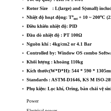
Rotor Size : L(large) and S(small) inclu
o
o
Nhiệt độ hoạt động: T
+ 10 ~ 200
C
(2
mt
Điều khiển nhiệt độ: PID
Đầu dò nhiệt độ : PT 100Ω
Nguồn khí : 4kg/cm2 or 4.1 Bar
Controlled by: Window OS combo Softw
Khối lượng : khoảng 110kg
Kích thước(W*D*H): 544 * 590 * 1305
Standards : ASTM-D1646, KS M ISO-28
Phụ kiện: Lọc khí, Oring, bàn chải vệ s
Power
Electrical power