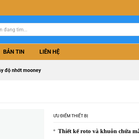
BẢN TIN
LIÊN HỆ
y độ nhớt mooney
ƯU ĐIỂM THIẾT BỊ
Thiết kế roto và khuôn chứa m