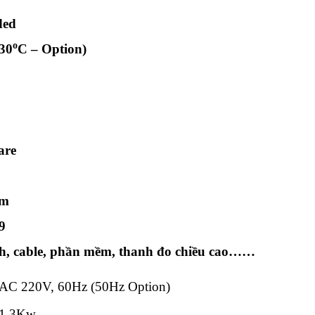
ded
o
30
C – Option)
are
mm
9
inh, cable, phần mềm, thanh đo chiều cao……
AC 220V, 60Hz (50Hz Option)
1,3Kw