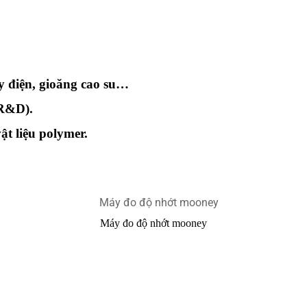
ây điện, gioăng cao su…
(R&D).
ật liệu polymer.
Máy đo độ nhớt mooney