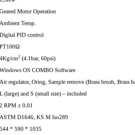
Geared Motor Operation
Ambient Temp.
Digital PID control
PT100Ω
2
4Kg/cm
(4.1bar, 60psi)
Windows OS COMBO Software
Air regulator, Oring, Sample remove (Brass brush, Brass ba
L (large) and S (small size) – included
2 RPM ± 0.01
ASTM D1646, KS M Iso289
544 * 590 * 1035