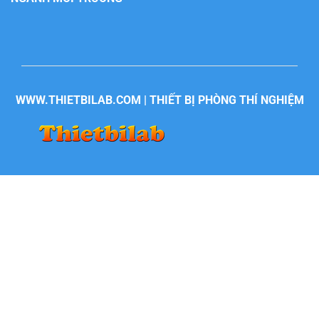
WWW.THIETBILAB.COM | THIẾT BỊ PHÒNG THÍ NGHIỆM