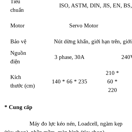
Tiêu
ISO, ASTM, DIN, JIS, EN, B
chuẩn
Motor
Servo Motor
Bảo vệ
Nút dừng khẩn, giới hạn trên, g
Nguồn
3 phase, 30A
240
điện
210 *
Kích
140 * 66 * 235
60 *
thước (cm)
220
* Cung cấp
Máy đo lực kéo nén, Loadcell, ngàm kẹp