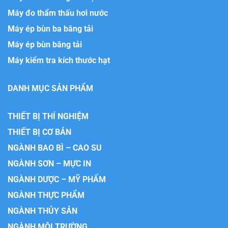
Máy đo thẩm thấu hơi nước
Máy ép bùn ba băng tải
Máy ép bùn băng tải
Máy kiểm tra kích thước hạt
DANH MỤC SẢN PHẨM
THIẾT BỊ THÍ NGHIỆM
THIẾT BỊ CƠ BẢN
NGÀNH BAO BÌ – CAO SU
NGÀNH SƠN – MỰC IN
NGÀNH DƯỢC – MỸ PHẨM
NGÀNH THỰC PHẨM
NGÀNH THỦY SẢN
NGÀNH MÔI TRƯỜNG