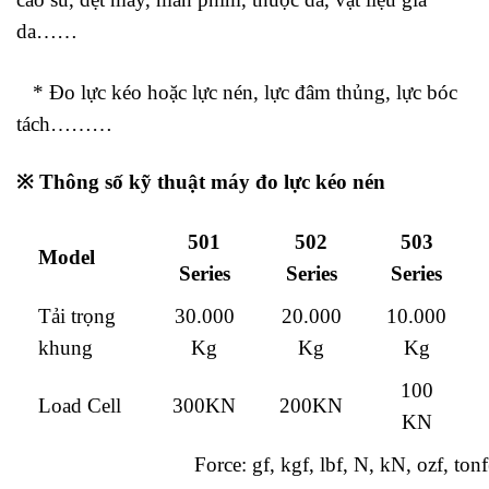
da……
* Đo lực kéo hoặc lực nén, lực đâm thủng, lực bóc
tách………
※
Thông số kỹ thuật máy đo lực kéo nén
501
502
503
Model
Series
Series
Series
Tải trọng
30.000
20.000
10.000
khung
Kg
Kg
Kg
100
Load Cell
300KN
200KN
KN
Force: gf, kgf, lbf, N, kN, ozf, tonf