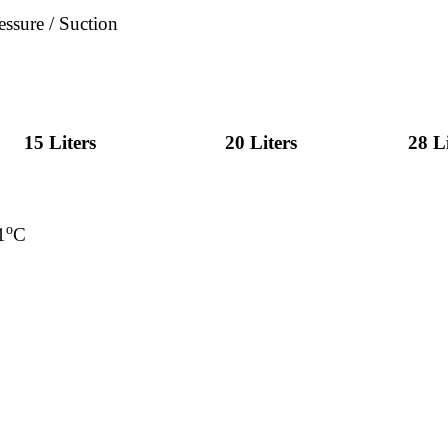
essure / Suction
PP series
15 Liters
20 Liters
28 Li
o
1
C