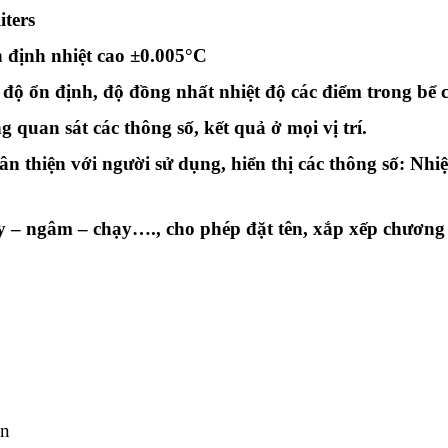
iters
n định nhiệt cao ±0.005°C
độ ổn định, độ đồng nhất nhiệt độ các điểm trong bể 
 quan sát các thông số, kết quả ở mọi vị trí.
 thiện với người sử dụng, hiển thị các thông số: Nhiệt
y – ngâm – chạy…., cho phép đặt tên, xắp xếp chương tr
n