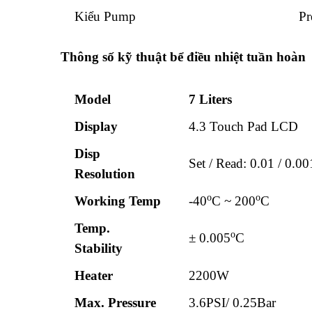
Kiểu Pump
Pr
Thông số kỹ thuật bể điều nhiệt tuần hoàn
Model
7 Liters
Display
4.3 Touch Pad LCD
Disp
Set / Read: 0.01 / 0.00
Resolution
o
o
Working Temp
-40
C ~ 200
C
Temp.
o
± 0.005
C
Stability
Heater
2200W
Max. Pressure
3.6PSI/ 0.25Bar