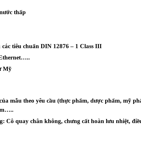
 nước thấp
 các tiêu chuẩn DIN 12876 – 1 Class III
Ethernet…..
từ Mỹ
ộ của mẫu theo yêu cầu (thực phẩm, dược phẩm, mỹ ph
ẩm…..
g: Cô quay chân không, chưng cất hoàn lưu nhiệt, điều