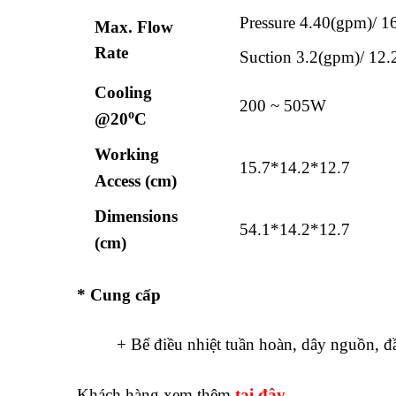
Pressure 4.40(gpm)/ 16
Max. Flow
Rate
Suction 3.2(gpm)/ 1
2.
Cooling
200 ~ 505W
o
@20
C
Working
15.7*14.2*12.7
Access (cm)
Dimensions
54.1*14.2*12.7
(cm)
* Cung cấp
+ Bể điều nhiệt tuần hoàn, dây nguồn, 
Khách hàng xem thêm
tại đây