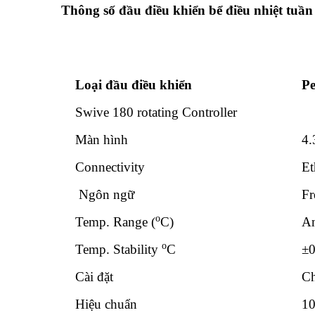
Thông số đầu điều khiển
bể điều nhiệt tuầ
Loại đầu điều khiển
Pe
Swive 180 rotating Controller
Màn hình
4.
Connectivity
Et
Ngôn ngữ
Fr
o
Temp. Range (
C)
Am
o
Temp. Stability
C
±0
Cài đặt
Ch
Hiệu chuẩn
10