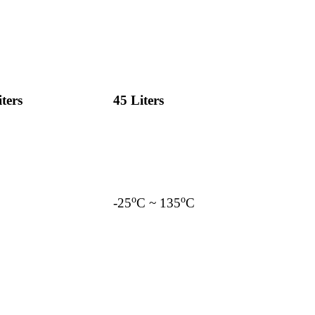
ters
45 Liters
o
o
-25
C ~ 135
C