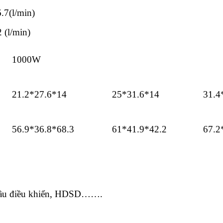
.7(l/min)
2 (l/min)
1000W
21.2*27.6*14
25*31.6*14
31.4
56.9*36.8*68.3
61*41.9*42.2
67.2
đầu điều khiển, HDSD…….