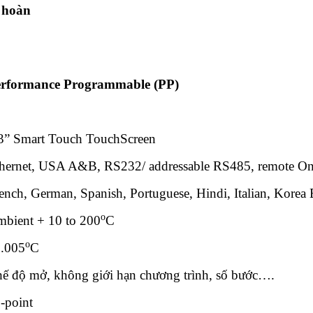
n hoàn
rformance Programmable (PP)
3” Smart Touch TouchScreen
hernet, USA A&B, RS232/ addressable RS485, remote On/
ench, German, Spanish, Portuguese, Hindi, Italian, Korea 
o
bient + 10 to 200
C
o
.005
C
ế độ mở, không giới hạn chương trình, số bước….
-point