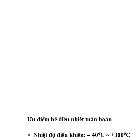
Ưu điểm bể điều nhiệt tuần hoàn
PP series
o
o
Nhiệt độ điều khiển: – 40
C ~ +300
C