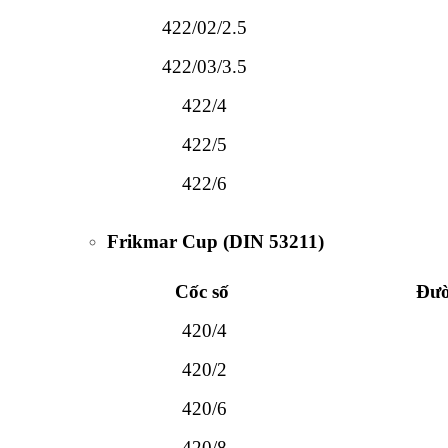
422/02/2.5
422/03/3.5
422/4
422/5
422/6
Frikmar Cup (DIN 53211)
Cốc số
Đườ
420/4
420/2
420/6
420/8