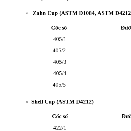
Zahn Cup (ASTM D1084, ASTM D4212
Cốc số
Đườ
405/1
405/2
405/3
405/4
405/5
Shell Cup (ASTM D4212)
Cốc số
Đườ
422/1