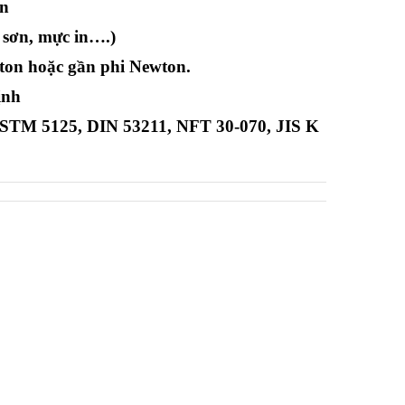
ơn
 sơn, mực in….)
ton hoặc gần phi Newton.
ịnh
STM 5125, DIN 53211, NFT 30-070, JIS K