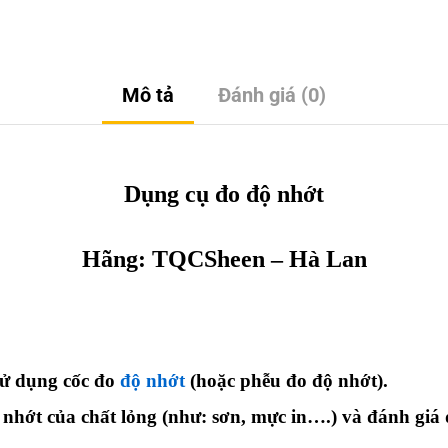
Mô tả
Đánh giá (0)
Dụng cụ đo độ nhớt
Hãng: TQC
Sheen
– Hà Lan
sử dụng cốc đo
độ nhớt
(hoặc phễu đo độ nhớt).
ộ nhớt của chất lỏng (như: sơn, mực in….) và đánh gi