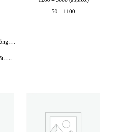
50 – 1100
 lỏng….
hất…..