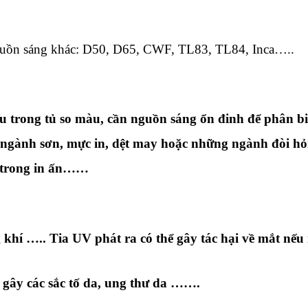
nguồn sáng khác: D50, D65, CWF, TL83, TL84, Inca…..
 trong tủ so màu, cần nguồn sáng ổn đinh để phân b
ngành sơn, mực in, dệt may hoặc những ngành đòi hỏi
 trong in ấn……
khí ….. Tia UV phát ra có thể gây tác hại về mắt nếu
ể gây các sắc tố da, ung thư da ……
.