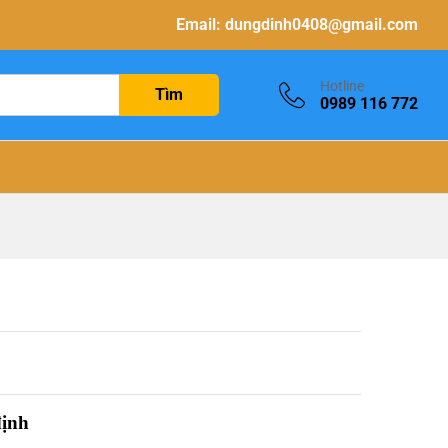
Email:
dungdinh0408@gmail.com
Hotline
Tìm
0989 116 772
định