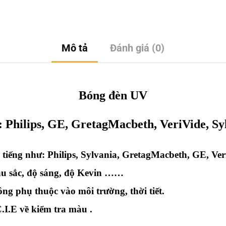
Mô tả
Đánh giá (0)
Bóng đèn UV
:
Philips, GE, GretagMacbeth, VeriVide, Sy
 tiếng như: Philips, Sylvania, GretagMacbeth, GE, Ver
màu sắc, độ sáng, độ Kevin ……
g phụ thuộc vào môi trường, thời tiết.
I.E về kiểm tra màu .