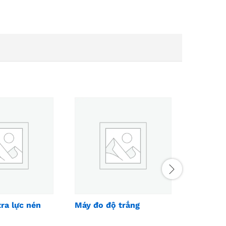
ra lực nén
Máy đo độ trắng
Máy nén