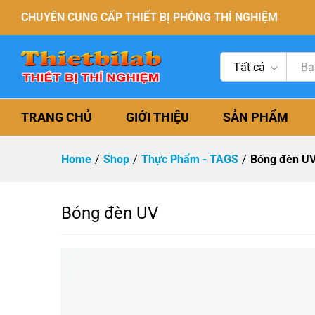
CHUYÊN CUNG CẤP THIẾT BỊ PHÒNG THÍ NGHIỆM
Tất cả
TRANG CHỦ
GIỚI THIỆU
SẢN PHẨM
Home
/
Shop
/
Thực Phẩm - TAGS
/
Bóng đèn U
Bóng đèn UV