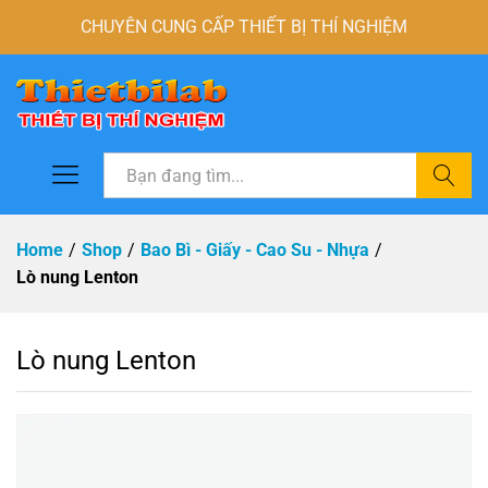
CHUYÊN CUNG CẤP THIẾT BỊ THÍ NGHIỆM
Tìm
Home
/
Shop
/
Bao Bì - Giấy - Cao Su - Nhựa
/
Lò nung Lenton
Lò nung Lenton