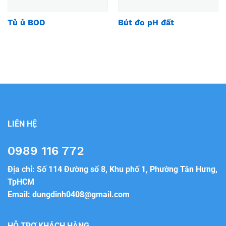
Tủ ủ BOD
Bút đo pH đất
LIÊN HỆ
0989 116 772
Địa chỉ: Số 114 Đường số 8, Khu phố 1, Phường Tân Hưng,
TpHCM
Email:
dungdinh0408@gmail.com
HỖ TRỢ KHÁCH HÀNG