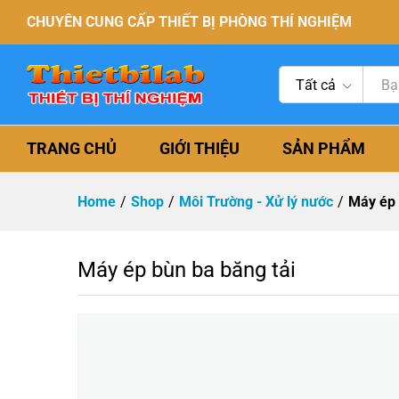
CHUYÊN CUNG CẤP THIẾT BỊ PHÒNG THÍ NGHIỆM
Tất cả
TRANG CHỦ
GIỚI THIỆU
SẢN PHẨM
Home
/
Shop
/
Môi Trường - Xử lý nước
/
Máy ép 
Máy ép bùn ba băng tải