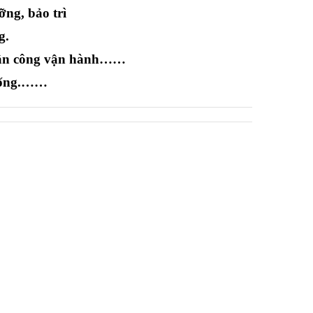
ng, bảo trì
g.
 nhân công vận hành……
thống.……