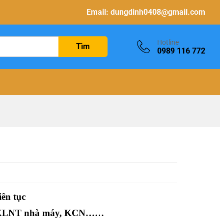
Email:
dungdinh0408@gmail.com
Hotline
Tìm
0989 116 772
iên tục
 HTXLNT nhà máy, KCN……