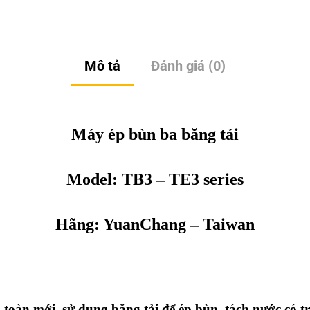
Mô tả
Đánh giá (0)
Máy ép bùn ba băng tải
Model: TB3 – TE3 series
Hãng:
YuanChang
– Taiwan
 toàn mới, sử dụng băng tải để ép bùn, tách nước có 