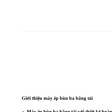
Giới thiệu máy ép bùn ba băng tải
Máy ép bùn ba băng tải với thiết kế hoàn