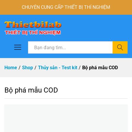
CHUYÊN CUNG CẤP THIẾT BỊ THÍ NGHIỆM
Tìm
Home
/
Shop
/
Thủy sản - Test kit
/
Bộ phá mẫu COD
Bộ phá mẫu COD