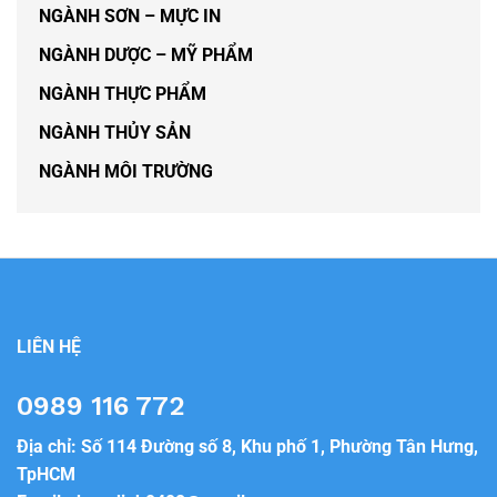
NGÀNH SƠN – MỰC IN
NGÀNH DƯỢC – MỸ PHẨM
NGÀNH THỰC PHẨM
NGÀNH THỦY SẢN
NGÀNH MÔI TRƯỜNG
LIÊN HỆ
0989 116 772
Địa chỉ: Số 114 Đường số 8, Khu phố 1, Phường Tân Hưng,
TpHCM