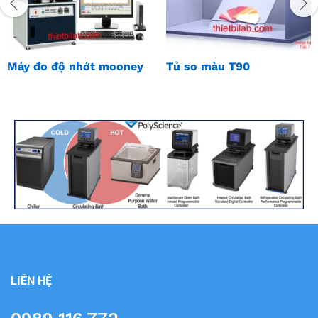
Máy đo độ nhớt mooney
Tủ so màu T90
LIÊN HỆ