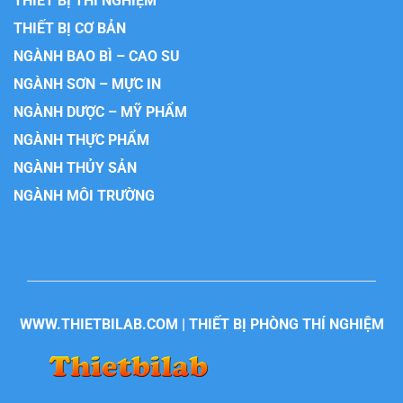
THIẾT BỊ THÍ NGHIỆM
THIẾT BỊ CƠ BẢN
NGÀNH BAO BÌ – CAO SU
NGÀNH SƠN – MỰC IN
NGÀNH DƯỢC – MỸ PHẨM
NGÀNH THỰC PHẨM
NGÀNH THỦY SẢN
NGÀNH MÔI TRƯỜNG
WWW.THIETBILAB.COM | THIẾT BỊ PHÒNG THÍ NGHIỆM