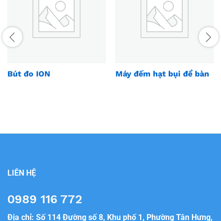
Bút đo ION
Máy đếm hạt bụi để bàn
LIÊN HỆ
0989 116 772
Địa chỉ: Số 114 Đường số 8, Khu phố 1, Phường Tân Hưng,