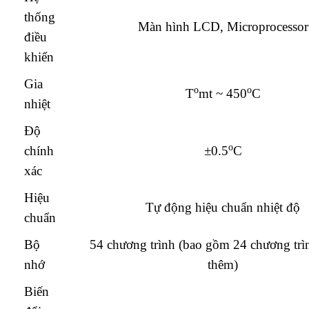
thống
Màn hình LCD, Microprocessor
điều
khiển
Gia
o
o
T
mt ~ 450
C
nhiệt
Độ
o
chính
±0.5
C
xác
Hiệu
Tự động hiệu chuẩn nhiệt độ
chuẩn
Bộ
54 chương trình (bao gồm 24 chương trìn
nhớ
thêm)
Biến