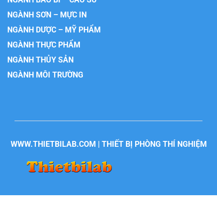
NGÀNH SƠN – MỰC IN
NGÀNH DƯỢC – MỸ PHẨM
NGÀNH THỰC PHẨM
NGÀNH THỦY SẢN
NGÀNH MÔI TRƯỜNG
WWW.THIETBILAB.COM | THIẾT BỊ PHÒNG THÍ NGHIỆM