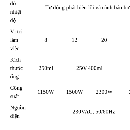
dò
Tự động phát hiện lỗi và cảnh báo h
nhiệt
độ
Vị trí
làm
8
12
20
việc
Kích
thước
250ml
250/ 400ml
ống
Công
1150W
1500W
2300W
suất
Nguồn
230VAC, 50/60Hz
điện