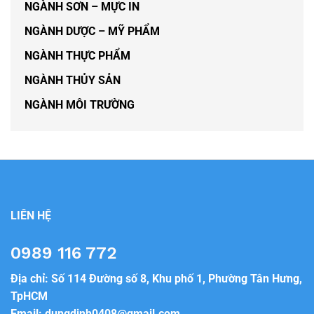
NGÀNH SƠN – MỰC IN
NGÀNH DƯỢC – MỸ PHẨM
NGÀNH THỰC PHẨM
NGÀNH THỦY SẢN
NGÀNH MÔI TRƯỜNG
LIÊN HỆ
0989 116 772
Địa chỉ: Số 114 Đường số 8, Khu phố 1, Phường Tân Hưng,
TpHCM
Email:
dungdinh0408@gmail.com