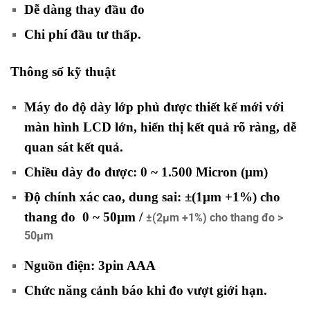
Dễ dàng thay đầu đo
Chi phí đầu tư thấp.
Thông số kỹ thuật
máy kiểm tra độ dày
Máy đo độ dày lớp phủ được thiết kế mới với
màn hình LCD lớn, hiển thị kết quả rõ ràng, dễ
quan sát kết quả.
Chiều dày đo được: 0 ~ 1.500 Micron (µm)
Độ chính xác cao, dung sai: ±(1µm +1%) cho
thang đo 0 ~ 50µm /
±(2µm +1%) cho thang đo >
50µm
Nguồn điện: 3pin AAA
Chức năng cảnh báo khi đo vượt giới hạn.