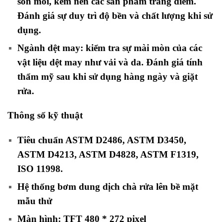
son môi, kem nền các sản phẩm trang điểm.
Đánh giá sự duy trì độ bền và chất lượng khi sử
dụng.
Ngành dệt may: kiểm tra sự mài mòn của các
vật liệu dệt may như vải và da. Đánh giá tính
thẩm mỹ sau khi sử dụng hàng ngày và giặt
rửa.
Thông số kỹ thuật
Tiêu chuẩn ASTM D2486, ASTM D3450,
ASTM D4213, ASTM D4828, ASTM F1319,
ISO 11998.
Hệ thống bơm dung dịch chà rửa lên bề mặt
mẫu thử
Màn hình: TFT 480 * 272 pixel