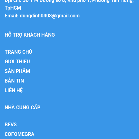
Địa chỉ: Số 114 Đường số 8, Khu phố 1, Phường Tân Hưng,
TpHCM
Email:
dungdinh0408@gmail.com
HỖ TRỢ KHÁCH HÀNG
TRANG CHỦ
GIỚI THIỆU
SẢN PHẨM
BẢN TIN
LIÊN HỆ
NHÀ CUNG CẤP
BEVS
COFOMEGRA