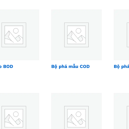
o BOD
Bộ phá mẫu COD
Bộ ph