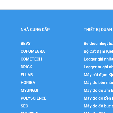
NHÀ CUNG CẤP
THIẾT BỊ QUAN
BEVS
Bể điều nhiệt t
COFOMEGRA
Bộ Cất Đạm Kje
COMETECH
Logger ghi nhiệ
DRICK
Logger tự ghi n
ELLAB
Máy cất đạm Kj
HORIBA
Máy đo bền mà
MYUNGJI
Máy đo độ ẩm 
POLYSCIENCE
Máy đo độ bền 
SEO
Máy đo độ bục 