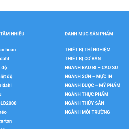
 TÂM NHIỀU
DANH MỤC SẢN PHẨM
uần hoàn
THIẾT BỊ THÍ NGHIỆM
ldahl
THIẾT BỊ CƠ BẢN
t độ
NGÀNH BAO BÌ – CAO SU
hiệt độ
NGÀNH SƠN – MỰC IN
eldahl
NGÀNH DƯỢC – MỸ PHẨM
u
NGÀNH THỰC PHẨM
BLD2000
NGÀNH THỦY SẢN
kéo
NGÀNH MÔI TRƯỜNG
carton