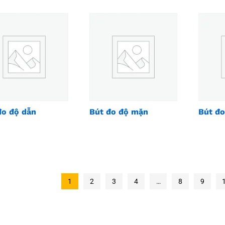
đo độ dẫn
Bút đo độ mặn
Bút đo
1
2
3
4
…
8
9