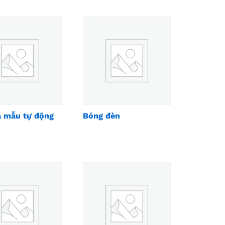
á mẫu tự động
Bóng đèn