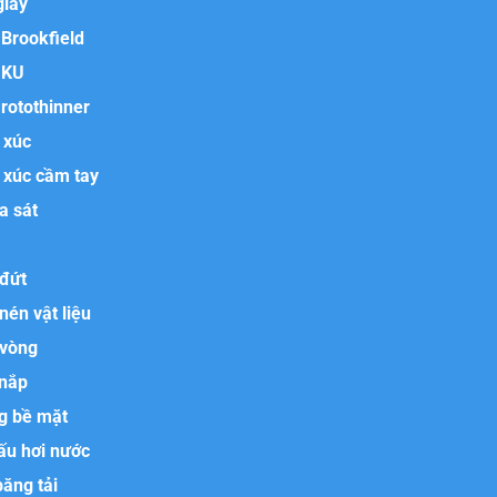
giấy
Brookfield
 KU
rotothinner
 xúc
 xúc cầm tay
a sát
 đứt
nén vật liệu
 vòng
 nắp
g bề mặt
ấu hơi nước
ăng tải