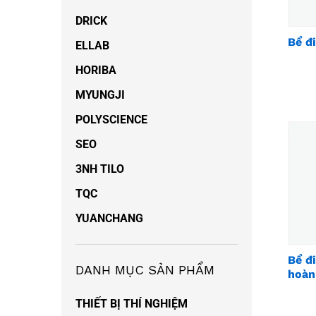
DRICK
Bể đ
ELLAB
HORIBA
MYUNGJI
POLYSCIENCE
SEO
3NH TILO
TQC
YUANCHANG
Bể đ
DANH MỤC SẢN PHẨM
hoàn
THIẾT BỊ THÍ NGHIỆM