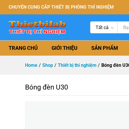
CHUYÊN CUNG CẤP THIẾT BỊ PHÒNG THÍ NGHIỆM
Tất cả
TRANG CHỦ
GIỚI THIỆU
SẢN PHẨM
Home
/
Shop
/
Thiết bị thí nghiệm
/
Bóng đèn U3
Bóng đèn U30