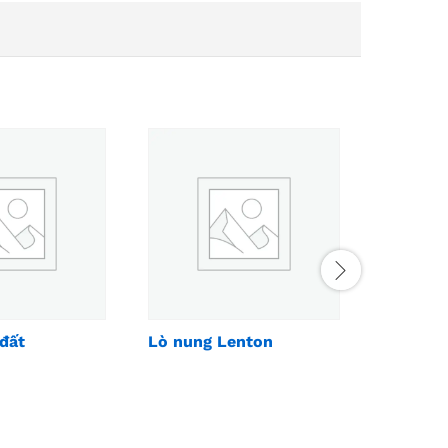
đất
Lò nung Lenton
Máy nén