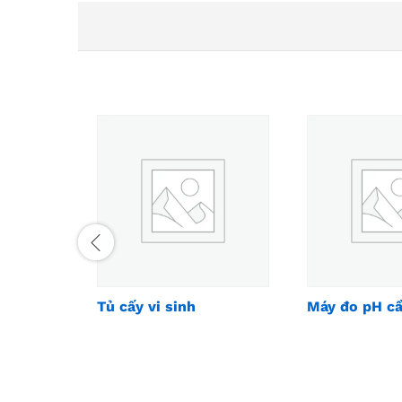
Tủ cấy vi sinh
Máy đo pH c