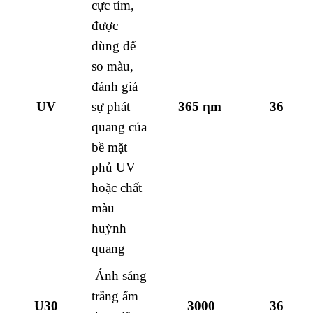
cực tím,
được
dùng để
so màu,
đánh giá
UV
sự phát
365 ηm
36
quang của
bề mặt
phủ UV
hoặc chất
màu
huỳnh
quang
Ánh sáng
trắng ấm
U30
3000
36