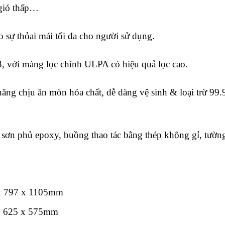
 gió thấp…
o sự thỏai mái tối đa cho người sử dụng.
3, với màng lọc chính ULPA có hiệu quả lọc cao.
năng chịu ăn mòn hóa chất, dễ dàng vệ sinh & loại trừ 99.
n sơn phủ epoxy, buồng thao tác bằng thép không gỉ, tườn
x 797 x 1105mm
x 625 x 575mm