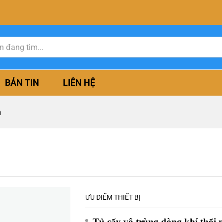
BẢN TIN
LIÊN HỆ
h
ƯU ĐIỂM THIẾT BỊ
Tủ cấy vô trùng dòng khí thổi