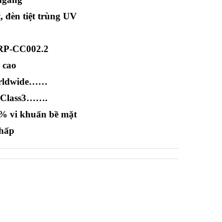
t, đèn tiệt trùng UV
…
-RP-CC002.2
 cao
worldwide……
O Class3…….
.9% vi khuẩn bề mặt
thấp