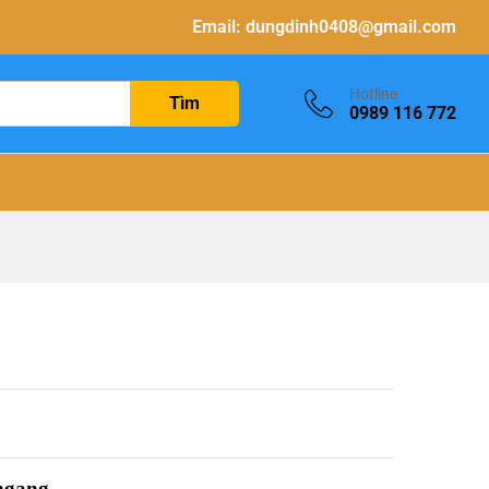
Email:
dungdinh0408@gmail.com
Hotline
Tìm
0989 116 772
 ngang