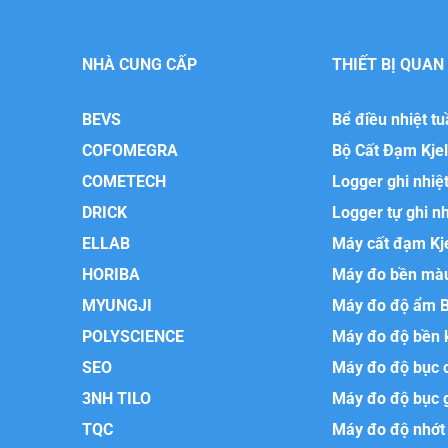
NHÀ CUNG CẤP
THIẾT BỊ QUAN
BEVS
Bể điều nhiệt t
COFOMEGRA
Bộ Cất Đạm Kje
COMETECH
Logger ghi nhiệ
DRICK
Logger tự ghi n
ELLAB
Máy cất đạm Kj
HORIBA
Máy đo bền mà
MYUNGJI
Máy đo độ ẩm 
POLYSCIENCE
Máy đo độ bền 
SEO
Máy đo độ bục 
3NH TILO
Máy đo độ bục 
TQC
Máy đo độ nhớt 