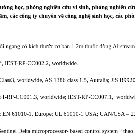
ường học, phòng nghiên cứu vi sinh, phòng nghiên cứ
ẩm, các công ty chuyên về công nghệ sinh học, các ph
thổi ngang có kích thước cơ bản 1.2m thuộc dòng Airstrea
69*, IEST-RP-CC002.2, worldwide.
3, worldwide, AS 1386 class 1.5, Autralia; JIS B9920 
RP-CC001.3, worldwide; IEST-RP-CC007.1, worldwid
 EN 61010-1, Europe; UL 61010-1 USA; CAN/CSA – 22
tinel Delta microprocessor- based control system “ thao t