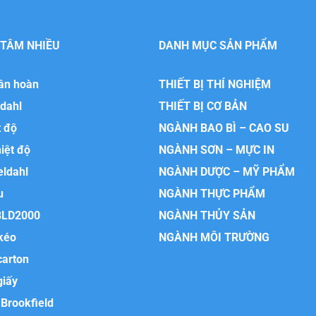
 TÂM NHIỀU
DANH MỤC SẢN PHẨM
uần hoàn
THIẾT BỊ THÍ NGHIỆM
ldahl
THIẾT BỊ CƠ BẢN
t độ
NGÀNH BAO BÌ – CAO SU
hiệt độ
NGÀNH SƠN – MỰC IN
eldahl
NGÀNH DƯỢC – MỸ PHẨM
u
NGÀNH THỰC PHẨM
BLD2000
NGÀNH THỦY SẢN
kéo
NGÀNH MÔI TRƯỜNG
carton
giấy
Brookfield