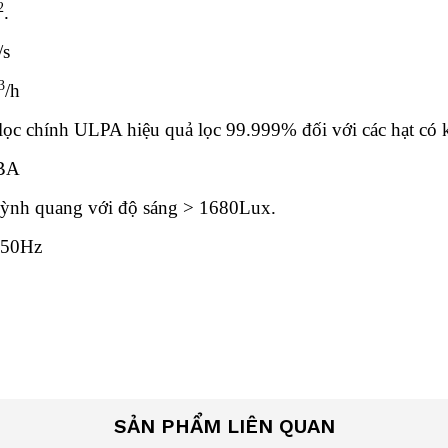
2
.
/s
3
/h
ọc chính ULPA hiệu quả lọc 99.999% đối với các hạt có k
BA
ỳnh quang với độ sáng > 1680Lux.
 50Hz
SẢN PHẨM LIÊN QUAN