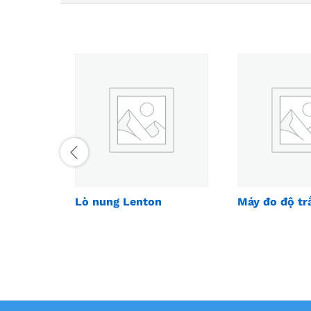
Lò nung Lenton
Máy đo độ tr