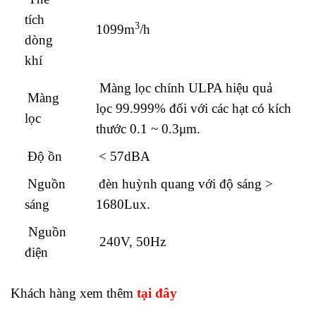
tích
3
1099m
/h
dòng
khí
Màng lọc chính ULPA hiệu quả
Màng
lọc 99.999% đối với các hạt có kích
lọc
thước 0.1 ~ 0.3μm.
Độ ồn
< 57dBA
Nguồn
đèn huỳnh quang với độ sáng >
sáng
1680Lux.
Nguồn
240V, 50Hz
điện
Khách hàng xem thêm
tại đây