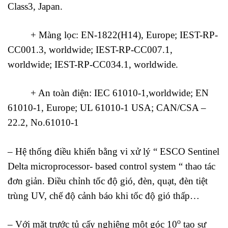
Class3, Japan.
+ Màng lọc: EN-1822(H14), Europe; IEST-RP-
CC001.3, worldwide; IEST-RP-CC007.1,
worldwide; IEST-RP-CC034.1, worldwide.
+ An toàn điện: IEC 61010-1,worldwide; EN
61010-1, Europe; UL 61010-1 USA; CAN/CSA –
22.2, No.61010-1
– Hệ thống điều khiển bằng vi xử lý “ ESCO Sentinel
Delta microprocessor- based control system “ thao tác
đơn giản. Điều chỉnh tốc độ gió, đèn, quạt, đèn tiệt
trùng UV, chế độ cảnh báo khi tốc độ gió thấp…
o
– Với mặt trước tủ cấy nghiêng một góc 10
tạo sự