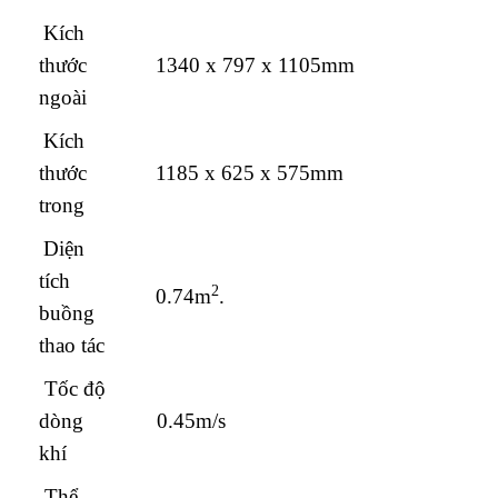
Kích
thước
1340 x 797 x 1105mm
ngoài
Kích
thước
1185 x 625 x 575mm
trong
Diện
tích
2
0.74m
.
buồng
thao tác
Tốc độ
dòng
0.45m/s
khí
Thể