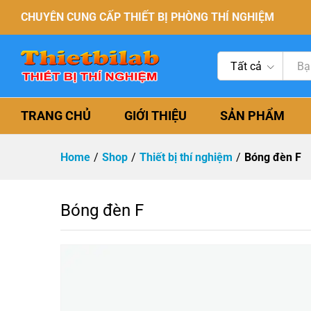
CHUYÊN CUNG CẤP THIẾT BỊ PHÒNG THÍ NGHIỆM
Tất cả
TRANG CHỦ
GIỚI THIỆU
SẢN PHẨM
Home
/
Shop
/
Thiết bị thí nghiệm
/
Bóng đèn F
Bóng đèn F