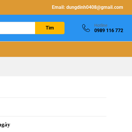
Email:
dungdinh0408@gmail.com
Hotline
Tìm
0989 116 772
 ngày