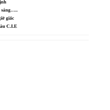
ịnh
ộ sáng…..
iờ giấc
màu C.I.E