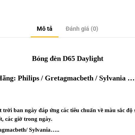
Mô tả
Đánh giá (0)
Bóng đèn D65 Daylight
Hãng:
Philips / Gretagmacbeth / Sylvania
….
t trời ban ngày đáp ứng các tiêu chuẩn về màu sắc độ
, các giờ trong ngày.
tagmacbeth/ Sylvania…..