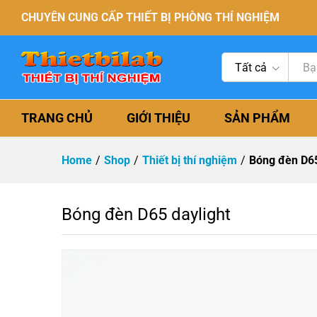
CHUYÊN CUNG CẤP THIẾT BỊ PHÒNG THÍ NGHIỆM
Tất cả
TRANG CHỦ
GIỚI THIỆU
SẢN PHẨM
Home
/
Shop
/
Thiết bị thí nghiệm
/
Bóng đèn D65
Bóng đèn D65 daylight