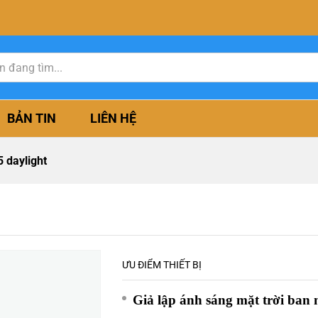
BẢN TIN
LIÊN HỆ
 daylight
ƯU ĐIỂM THIẾT BỊ
Giả lập ánh sáng mặt trời ban