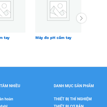
m tay
Máy đo pH cầm tay
Máy ép b
 TÂM NHIỀU
DANH MỤC SẢN PHẨM
uần hoàn
THIẾT BỊ THÍ NGHIỆM
ldahl
THIẾT BỊ CƠ BẢN