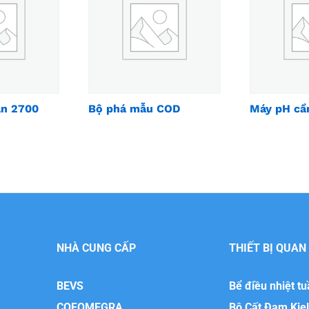
àn 2700
Bộ phá mẫu COD
Máy pH cầ
NHÀ CUNG CẤP
THIẾT BỊ QUAN
BEVS
Bể điều nhiệt t
COFOMEGRA
Bộ Cất Đạm Kje