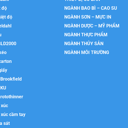
t độ
NGÀNH BAO BÌ – CAO SU
hiệt độ
NGÀNH SƠN – MỰC IN
eldahl
NGÀNH DƯỢC – MỸ PHẨM
u
NGÀNH THỰC PHẨM
BLD2000
NGÀNH THỦY SẢN
kéo
NGÀNH MÔI TRƯỜNG
carton
giấy
Brookfield
 KU
rotothinner
 xúc
 xúc cầm tay
a sát