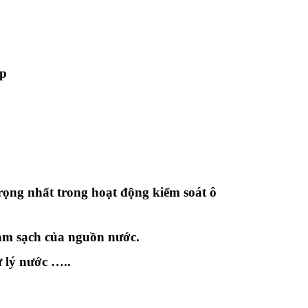
ếp
ọng nhất trong hoạt động kiểm soát ô
làm sạch của nguồn nước.
 lý nước …..