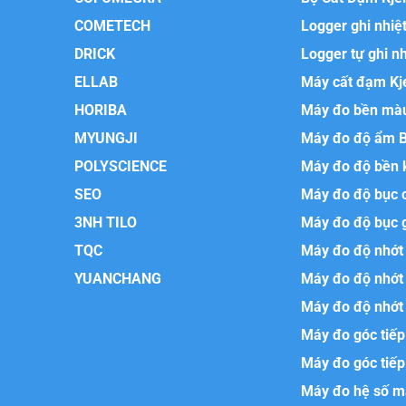
COMETECH
Logger ghi nhiệ
DRICK
Logger tự ghi n
ELLAB
Máy cất đạm Kj
HORIBA
Máy đo bền mà
MYUNGJI
Máy đo độ ẩm 
POLYSCIENCE
Máy đo độ bền 
SEO
Máy đo độ bục 
3NH TILO
Máy đo độ bục 
TQC
Máy đo độ nhớt 
YUANCHANG
Máy đo độ nhớt
Máy đo độ nhớt 
Máy đo góc tiếp
Máy đo góc tiếp
Máy đo hệ số m