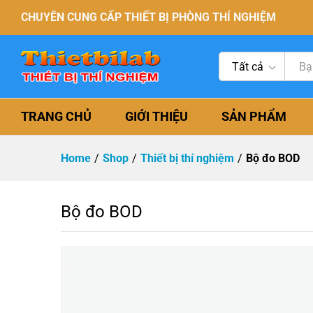
CHUYÊN CUNG CẤP THIẾT BỊ PHÒNG THÍ NGHIỆM
Tất cả
TRANG CHỦ
GIỚI THIỆU
SẢN PHẨM
Home
/
Shop
/
Thiết bị thí nghiệm
/
Bộ đo BOD
Bộ đo BOD