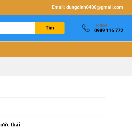
Email:
dungdinh0408@gmail.com
Hotline
Tìm
0989 116 772
ước thải