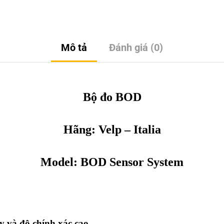
Mô tả
Đánh giá (0)
Bộ đo BOD
Hãng:
Velp
– Italia
Model: BOD Sensor System
y và độ chính xác cao