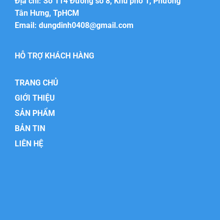
Địa chỉ: Số 114 Đường số 8, Khu phố 1, Phường
Tân Hưng, TpHCM
Email:
dungdinh0408@gmail.com
HỖ TRỢ KHÁCH HÀNG
TRANG CHỦ
GIỚI THIỆU
SẢN PHẨM
BẢN TIN
LIÊN HỆ