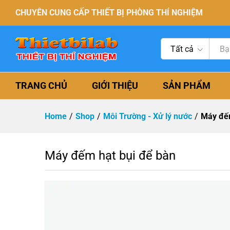
CHUYÊN CUNG CẤP THIẾT BỊ PHÒNG THÍ NGHIỆM
Tất cả
TRANG CHỦ
GIỚI THIỆU
SẢN PHẨM
Home
/
Shop
/
Môi Trường - Xử lý nước
/
Máy đếm
Máy đếm hạt bụi để bàn