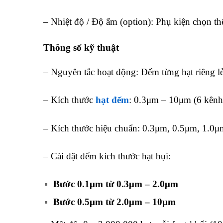
– Nhiệt độ / Độ ẩm (option): Phụ kiện chọn th
Thông số kỹ thuật
máy đo hạt bụi để bàn
– Nguyên tắc hoạt động: Đếm từng hạt riêng lẻ
– Kích thước
hạt đếm
: 0.3μm – 10μm (6 kênh 
– Kích thước hiệu chuẩn: 0.3μm, 0.5μm, 1.0
– Cài đặt đếm kích thước hạt bụi:
Bước 0.1μm từ 0.3μm – 2.0μm
Bước 0.5μm từ 2.0μm – 10μm