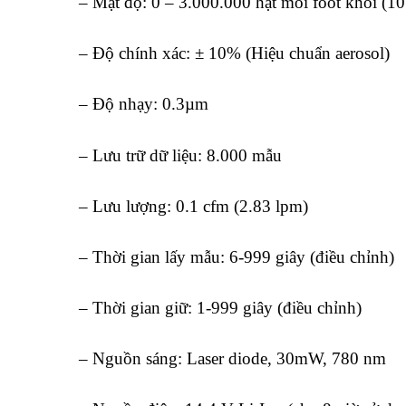
– Mật độ: 0 – 3.000.000 hạt mỗi foot khối (10
– Độ chính xác: ± 10% (Hiệu chuẩn aerosol)
– Độ nhạy: 0.3µm
– Lưu trữ dữ liệu: 8.000 mẫu
– Lưu lượng: 0.1 cfm (2.83 lpm)
– Thời gian lấy mẫu: 6-999 giây (điều chỉnh)
– Thời gian giữ: 1-999 giây (điều chỉnh)
– Nguồn sáng: Laser diode, 30mW, 780 nm