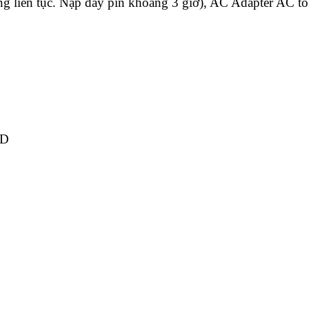
ụng liên tục. Nạp đầy pin khoảng 3 giờ), AC Adapter A
CD