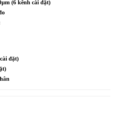
μm (6 kênh cài đặt)
đo
:
cài đặt)
ặt)
thân