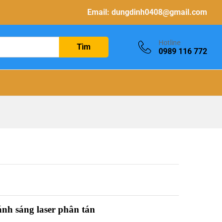
Email:
dungdinh0408@gmail.com
Hotline
Tìm
0989 116 772
ánh sáng laser phân tán