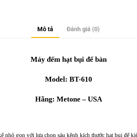
Mô tả
Đánh giá (0)
Máy đếm hạt bụi để bàn
Model:
BT-610
Hãng: Metone – USA
kế nhỏ gọn với lựa chọn sáu kênh kích thước hạt bụi để kiể