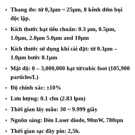
Thang đo: từ 0,3μm ~ 25μm, 8 kênh đếm bụi
độc lập.
Kích thước hạt tiêu chuẩn: 0.3 μm, 0.5μm,
1.0μm, 2.0μm 5.0μm and 10μm
Kích thước sử dụng khi cài đặt: từ 0.3μm –
1.0μm bước 0.1μm
Mật độ: 0 – 3,000,000 hạt tử/cubic foot (105,900
particles/L)
Độ chính xác: ±10%
Lưu lượng: 0.1 cfm (2.83 lpm)
Thời gian lấy mẫu: 30 ~ 9.999 giây
Nguồn sáng: Đèn Laser diode, 90mW, 780ηm
Thời gian sạc đầy pin: 2,5h.