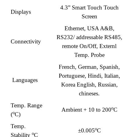
4.3” Smart Touch Touch
Displays
Screen
Ethernet, USA A&B,
RS232/ addressable RS485,
Connectivity
remote On/Off, Externl
Temp. Probe
French, German, Spanish,
Portuguese, Hindi, Italian,
Languages
Korea English, Russian,
chineses.
Temp. Range
o
Ambient + 10 to 200
C
o
(
C)
Temp.
o
±0.005
C
o
Stability
C