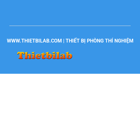
WWW.THIETBILAB.COM | THIẾT BỊ PHÒNG THÍ NGHIỆM