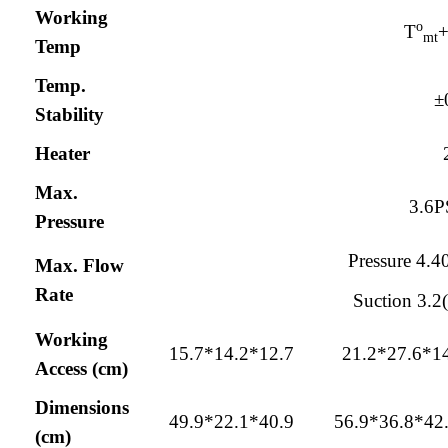
Working
o
T
+
mt
Temp
Temp.
±
Stability
Heater
Max.
3.6P
Pressure
Pressure 4.4
Max. Flow
Rate
Suction 3.2(
Working
15.7*14.2*12.7
21.2*27.6*1
Access (cm)
Dimensions
49.9*22.1*40.9
56.9*36.8*42
(cm)