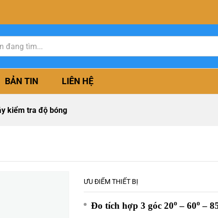
BẢN TIN
LIÊN HỆ
y kiểm tra độ bóng
ƯU ĐIỂM THIẾT BỊ
o
o
Đo tích hợp 3 góc 20
– 60
– 8