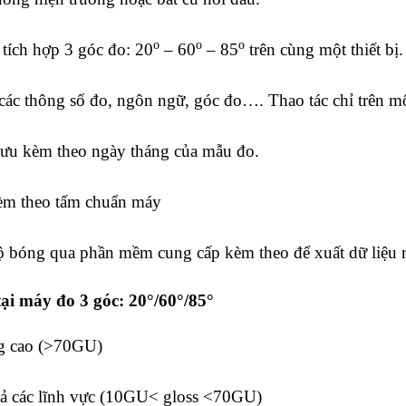
o
o
o
 tích hợp 3 góc đo: 20
– 60
– 85
trên cùng một thiết bị.
 các thông số đo, ngôn ngữ, góc đo…. Thao tác chỉ trên m
g lưu kèm theo ngày tháng của mẫu đo.
kèm theo tấm chuẩn máy
bóng qua phần mềm cung cấp kèm theo để xuất dữ liệu ra
ại máy đo 3 góc: 20°/60°/85°
g cao (>70GU)
ả các lĩnh vực (10GU< gloss <70GU)