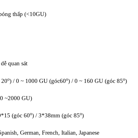
bóng thấp (<10GU)
 dễ quan sát
o
o
o
 20
) / 0 ~ 1000 GU (góc60
) / 0 ~ 160 GU (góc 85
)
100 ~2000 GU)
o
o
 9*15 (góc 60
) / 3*38mm (góc 85
)
panish, German, French, Italian, Japanese