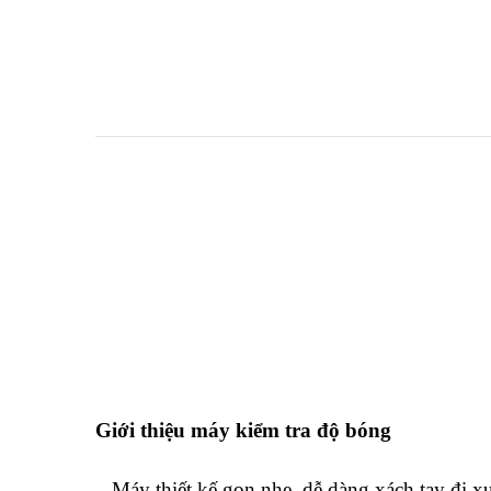
Giới thiệu máy kiểm tra độ bóng
– Máy thiết kế gọn nhẹ, dễ dàng xách tay đi x