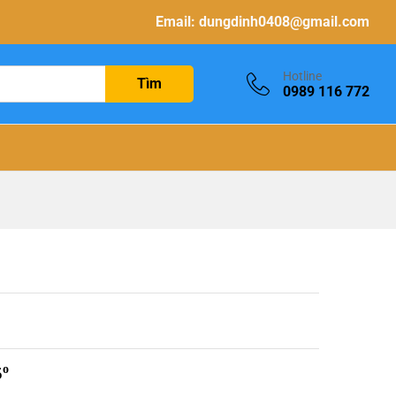
Email:
dungdinh0408@gmail.com
Hotline
Tìm
0989 116 772
o
5