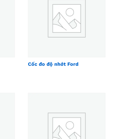
Cốc đo độ nhớt Ford