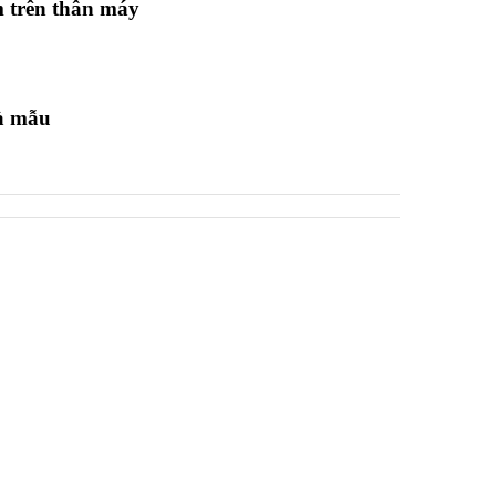
m trên thân máy
và mẫu