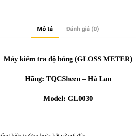
Mô tả
Đánh giá (0)
Máy kiểm tra độ bóng
(GLOSS METER)
Hãng:
TQCSheen
– Hà Lan
Model: GL0030
uống hiện trường hoặc bất cứ nơi đâu.