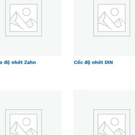
o độ nhớt Zahn
Cốc độ nhớt DIN