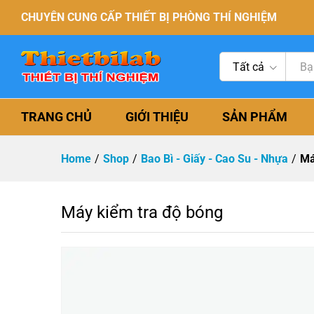
CHUYÊN CUNG CẤP THIẾT BỊ PHÒNG THÍ NGHIỆM
Tất cả
TRANG CHỦ
GIỚI THIỆU
SẢN PHẨM
Home
/
Shop
/
Bao Bì - Giấy - Cao Su - Nhựa
/
Má
Máy kiểm tra độ bóng