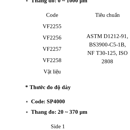
Thang đo: 0 ~ 1000 µm
Code
Tiêu chuẩn
VF2255
ASTM D1212-91,
VF2256
BS3900-C5-1B,
VF2257
NF T30-125,
ISO
VF2258
2808
Vật liệu
* Thước đo độ dày
Code: SP4000
Thang đo: 20 ~ 370 µm
Side 1