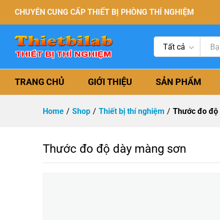
CHUYÊN CUNG CẤP THIẾT BỊ PHÒNG THÍ NGHIỆM
Tất cả
TRANG CHỦ
GIỚI THIỆU
SẢN PHẨM
Home
/
Shop
/
Thiết bị thí nghiệm
/
Thước đo độ
Thước đo độ dày màng sơn