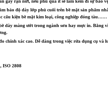
 gây rạn nứt, nếu phủ quá ít sẽ làm kém đi sự bảo v
đảm bảo độ dày lớp phủ cuối trên bề mặt sản phẩm nh
ác cấu kiện bề mặt kim loại, công nghiệp đóng tàu……
bề dày màng ướt trong ngành sơn hay mực in. Bằng vi
ợng.
đo chính xác cao. Dễ dàng trong việc rửa dụng cụ và l
, ISO 2808