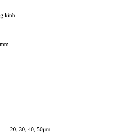
g kính
0mm
20, 30, 40, 50µm