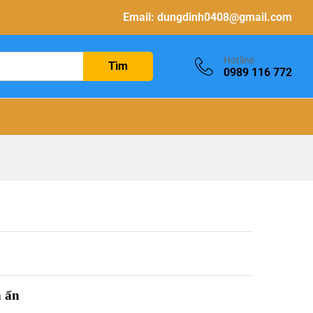
Email:
dungdinh0408@gmail.com
Hotline
Tìm
0989 116 772
n ấn