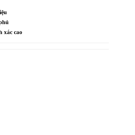
iệu
 phủ
h xác cao