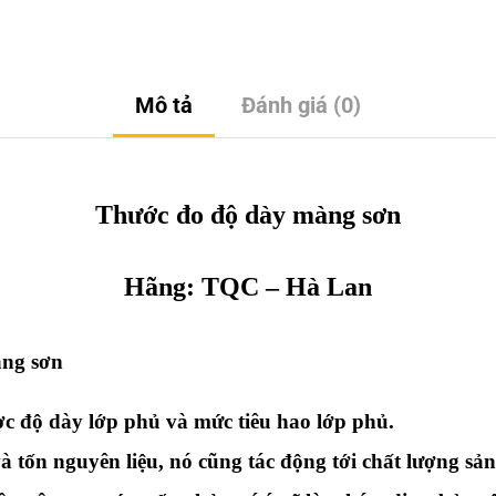
Mô tả
Đánh giá (0)
Thước đo độ dày màng sơn
Hãng:
TQC
– Hà Lan
àng sơn
ợc độ dày lớp phủ và mức tiêu hao lớp phủ.
à tốn nguyên liệu, nó cũng tác động tới chất lượng sả