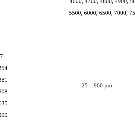
4600, 4700, 4800, 4900, 5
5500, 6000, 6500, 7000, 7
27
 254
 381
25 – 900 µm
 508
 635
 900