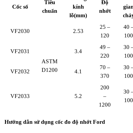
Tiêu
Độ
Cốc số
kính
gia
chuẩn
nhớt
lỗ(mm)
chả
25 –
40 
VF2030
2.53
120
100
49 –
30 
VF2031
3.4
220
100
ASTM
70 –
30 
D1200
VF2032
4.1
370
100
200
30 
VF2033
5.2
–
100
1200
Hướng dẫn sử dụng cốc đo độ nhớt Ford