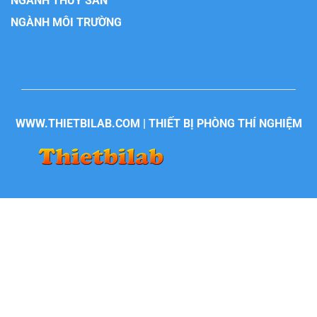
NGÀNH THỦY SẢN
NGÀNH MÔI TRƯỜNG
WWW.THIETBILAB.COM | THIẾT BỊ PHÒNG THÍ NGHIỆM