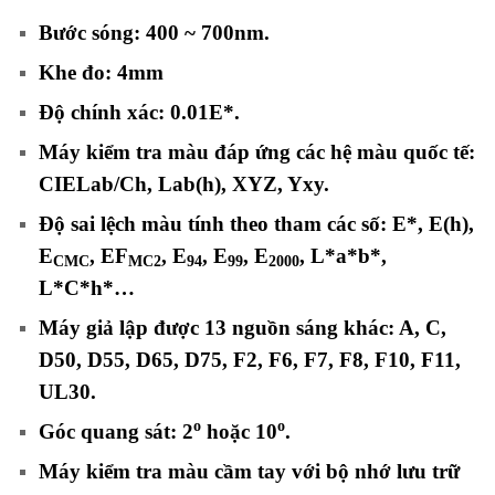
Bước sóng:
400 ~ 700nm
.
Khe đo: 4mm
Độ chính xác: 0.01E*.
Máy kiểm tra màu đáp ứng các hệ màu quốc tế:
CIELab/Ch, Lab(h), XYZ, Yxy.
Độ sai lệch màu tính theo tham các số: E*, E(h),
E
, EF
, E
, E
, E
, L*a*b*,
CMC
MC2
94
99
2000
L*C*h*…
Máy giả lập được 13 nguồn sáng khác: A, C,
D50, D55, D65, D75, F2, F6, F7, F8, F10, F11,
UL30.
o
o
Góc quang sát: 2
hoặc 10
.
Máy kiểm tra màu cầm tay với bộ nhớ lưu trữ