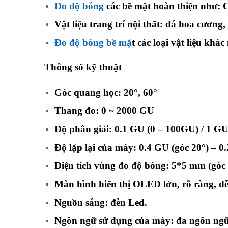
Đo độ bóng
các bề mặt hoàn thiện như: C
Vật liệu trang trí nội thất: đá hoa cương,
Đo độ bóng bề mặ
t các loại vật liệu khá
Thông số kỹ thuật
Góc quang học: 20°, 60°
Thang đo: 0 ~ 2000 GU
Độ phân giải: 0.1 GU (0 – 100GU) / 1 G
Độ lặp lại của máy: 0.4 GU (góc 20°) – 0
Diện tích vùng đo độ bóng: 5*5 mm (góc 
Màn hình hiển thị OLED lớn, rõ ràng, dễ 
Nguồn sáng: đèn Led.
Ngôn ngữ sử dụng của máy: đa ngôn ngữ