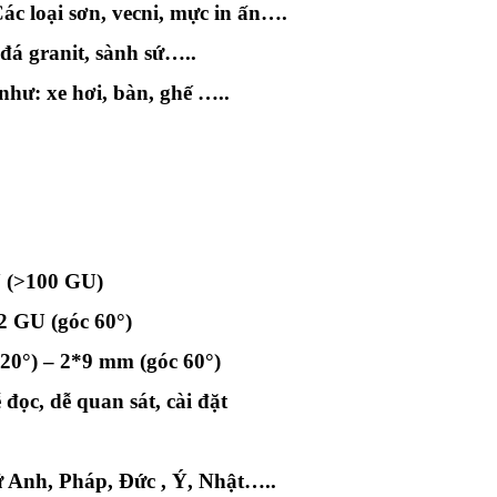
ác loại sơn, vecni, mực in ấn….
 đá granit, sành sứ…..
c như: xe hơi, bàn, ghế …..
U (>100 GU)
.2 GU (góc 60°)
20°) – 2*9 mm (góc 60°)
đọc, dễ quan sát, cài đặt
 Anh, Pháp, Đức , Ý, Nhật…..