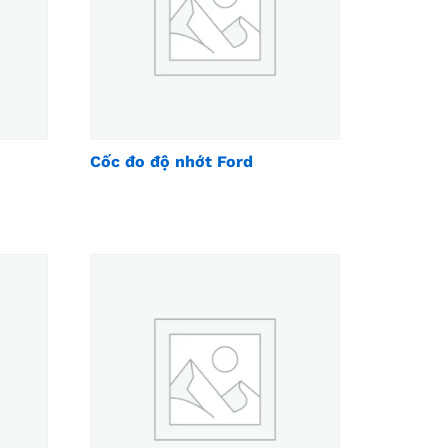
Cốc đo độ nhớt Ford