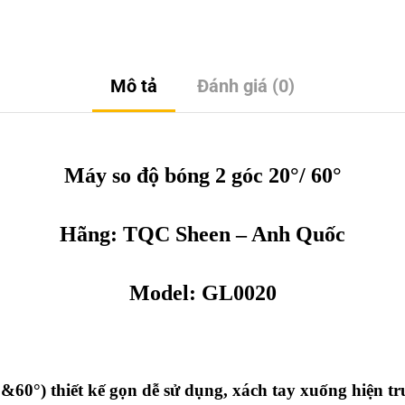
Mô tả
Đánh giá (0)
Máy so độ bóng 2 góc 20°/ 60°
Hãng:
TQC Sheen
– Anh Quốc
Model: GL0020
&60°) thiết kế gọn dễ sử dụng, xách tay xuống hiện t