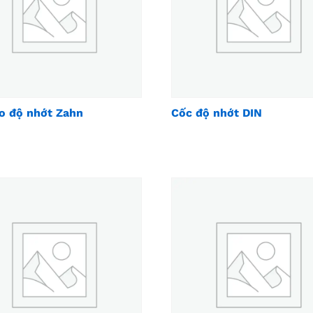
o độ nhớt Zahn
Cốc độ nhớt DIN