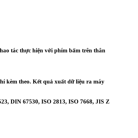
thao tác thực hiện với phím bấm trên thân
í kèm theo. Kết quả xuất dữ liệu ra máy
523
,
DIN 67530
,
ISO 2813
,
ISO 7668
,
JIS Z