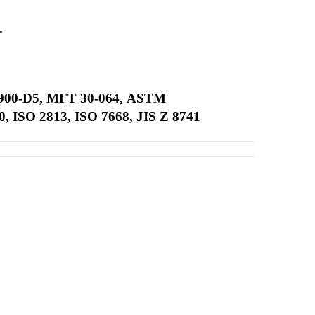
.
900-D5
,
MFT 30-064
,
ASTM
0
,
ISO 2813
,
ISO 7668
,
JIS Z 8741