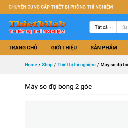
CHUYÊN CUNG CẤP THIẾT BỊ PHÒNG THÍ NGHIỆM
Tất cả
TRANG CHỦ
GIỚI THIỆU
SẢN PHẨM
Home
/
Shop
/
Thiết bị thí nghiệm
/
Máy so độ bó
Máy so độ bóng 2 góc