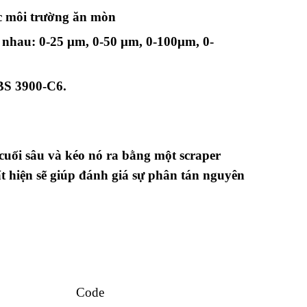
ợc môi trường ăn mòn
c nhau: 0-25 μm, 0-50 μm, 0-100μm, 0-
BS 3900-C6
.
uối sâu và kéo nó ra bằng một scraper
ất hiện sẽ giúp đánh giá sự phân tán nguyên
Code