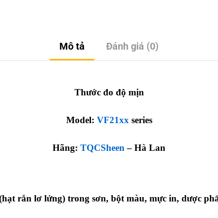
Mô tả
Đánh giá (0)
Thước đo độ mịn
Model:
VF21xx
series
Hãng:
TQCSheen
– Hà Lan
(hạt rắn lơ lửng) trong sơn, bột màu, mực in, dược ph