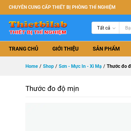
CHUYÊN CUNG CẤP THIẾT BỊ PHÒNG THÍ NGHIỆM
Tất cả
TRANG CHỦ
GIỚI THIỆU
SẢN PHẨM
Home
/
Shop
/
Sơn - Mực In - Xi Mạ
/
Thước đo đ
Thước đo độ mịn