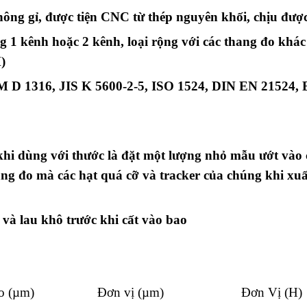
 không gỉ, được tiện CNC từ thép nguyên khối, chịu đư
g 1 kênh hoặc 2 kênh, loại rộng với các thang đo khá
)
 D 1316
,
JIS K 5600-2-5
,
ISO 1524
,
DIN EN 21524
,
hi dùng với thước là đặt một lượng nhỏ mẫu ướt vào c
thang đo mà các hạt quá cỡ và tracker của chúng khi xu
ẽ và lau khô trước khi cất vào bao
o (µm)
Đơn vị (µm)
Đơn Vị (H)