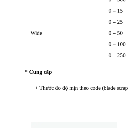
0 – 15
0 – 25
Wide
0 – 50
0 – 100
0 – 250
* Cung cấp
+ Thước đo độ mịn theo code (blade scraper,