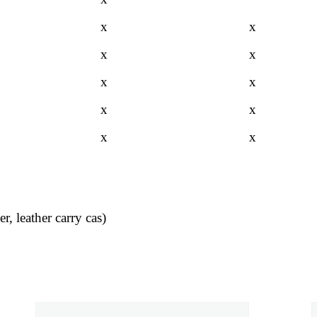
x
x
x
x
x
x
x
x
x
x
 leather carry cas)