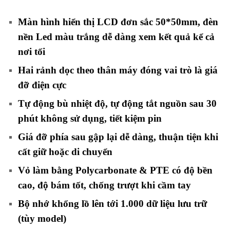
Màn hình hiển thị LCD đơn sắc 50*50mm, đèn
nền Led màu trắng dễ dàng xem kết quả kể cả
nơi tối
Hai rảnh dọc theo thân máy đóng vai trò là giá
đỡ điện cực
Tự động bù nhiệt độ, t
ự động tắt nguồn sau 30
phút không sử dụng, tiết kiệm pin
Giá đỡ phía sau gập lại dễ dàng, thuận tiện khi
cất giữ hoặc di chuyển
Vỏ làm bằng Polycarbonate & PTE có độ bền
cao, độ bám tốt, chống trượt khi cầm tay
Bộ nhớ khổng lồ lên tới 1.000 dữ liệu lưu trữ
(tùy model)