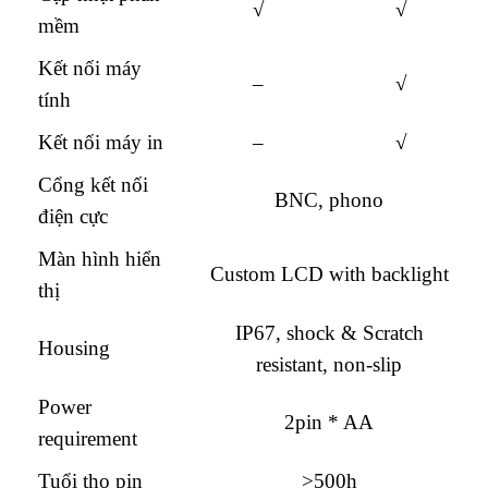
√
√
mềm
Kết nối máy
–
√
tính
Kết nối máy in
–
√
Cổng kết nối
BNC, phono
điện cực
Màn hình hiển
Custom LCD with backlight
thị
IP67, shock & Scratch
Housing
resistant, non-slip
Power
2pin * AA
requirement
Tuổi thọ pin
>500h