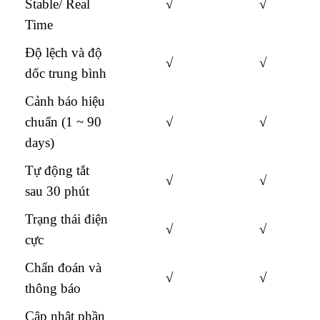
Stable/ Real
√
√
Time
Độ lệch và độ
√
√
dốc trung bình
Cảnh báo hiệu
chuẩn (1 ~ 90
√
√
days)
Tự động tắt
√
√
sau 30 phút
Trạng thái điện
√
√
cực
Chẩn đoán và
√
√
thông báo
Cập nhật phần