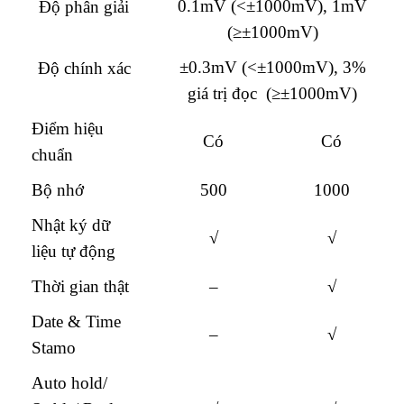
0.1mV (<±1000mV), 1mV
Độ phân giải
(≥±1000mV)
±0.3mV (<±1000mV), 3%
Độ chính xác
giá trị đọc (≥±1000mV)
Điểm hiệu
Có
Có
chuẩn
Bộ nhớ
500
1000
Nhật ký dữ
√
√
liệu tự động
Thời gian thật
–
√
Date & Time
–
√
Stamo
Auto hold/