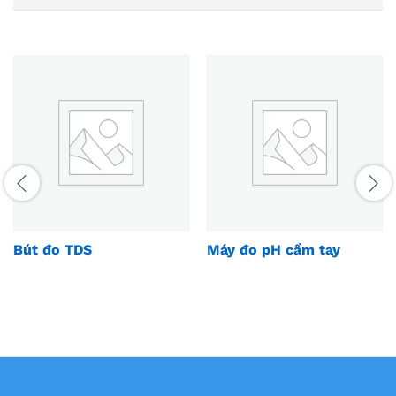
Bút đo TDS
Máy đo pH cầm tay