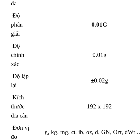
đa
Độ
phân
0.01G
giải
Độ
chính
0.01g
xác
Độ lặp
±0.02g
lại
Kích
thước
192 x 192
đĩa cân
Đơn vị
g, kg, mg, ct, ib, oz, d, GN, Ozt, d
đo