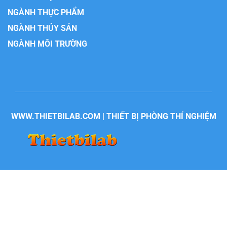
NGÀNH THỰC PHẨM
NGÀNH THỦY SẢN
NGÀNH MÔI TRƯỜNG
WWW.THIETBILAB.COM | THIẾT BỊ PHÒNG THÍ NGHIỆM