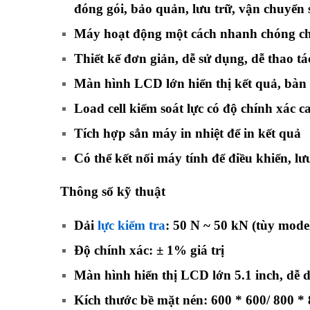
đóng gói, bảo quản, lưu trữ, vận chuyể
Máy hoạt động một cách nhanh chóng chí
Thiết kế đơn giản, dễ sử dụng, dễ thao tá
Màn hình LCD lớn hiển thị kết quả, bàn
Load cell kiểm soát lực có độ chính xác c
Tích hợp sẳn máy in nhiệt để in kết quả
Có thể kết nối máy tính để điều khiển, lưu
Thông số kỹ thuật
Dải
lực kiểm tra
: 50 N ~ 50 kN (tùy mode
Độ chính xác: ± 1% giá trị
Màn hình hiển thị LCD lớn 5.1 inch, dễ d
Kích thước bề mặt nén: 600 * 600/ 800 