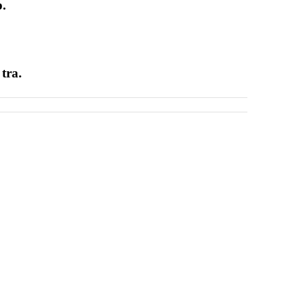
p.
.
tra.