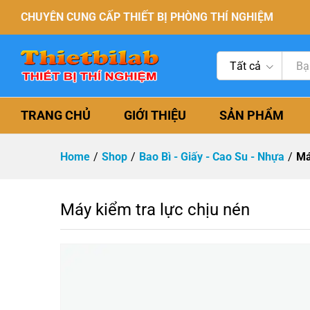
CHUYÊN CUNG CẤP THIẾT BỊ PHÒNG THÍ NGHIỆM
Tất cả
TRANG CHỦ
GIỚI THIỆU
SẢN PHẨM
Home
/
Shop
/
Bao Bì - Giấy - Cao Su - Nhựa
/
Má
Máy kiểm tra lực chịu nén