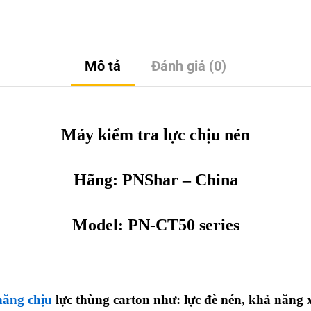
Mô tả
Đánh giá (0)
Máy kiểm tra lực chịu nén
Hãng:
PNShar
– China
Model:
PN-CT50 series
năng chịu
lực thùng carton như: lực đè nén, khả năng x