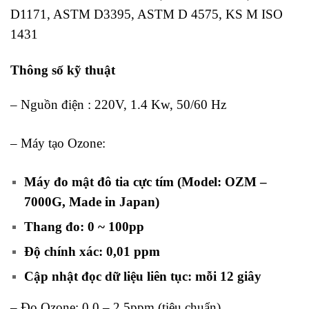
D1171, ASTM D3395, ASTM D 4575, KS M ISO
1431
Thông số kỹ thuật
tủ kiểm tra lão hóa Ozone
– Nguồn điện : 220V, 1.4 Kw, 50/60 Hz
– Máy tạo Ozone:
Máy đo mật đô tia cực tím (Model: OZM –
7000G, Made in Japan)
Thang đo: 0 ~ 100pp
Độ chính xác: 0,01 ppm
Cập nhật đọc dữ liệu liên tục: mỗi 12 giây
– Đo Ozone: 0,0 – 2,5ppm (tiêu chuẩn)