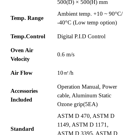
500(D) × 500(H) mm
Ambient temp. +10 ~ 90°C/
Temp. Range
-40°C (Low temp option)
Temp.Control
Digital P.I.D Control
Oven Air
0.6 m/s
Velocity
Air Flow
10㎥/h
Operation Manual, Power
Accessories
cable, Aluminum Static
Included
Ozone grip(5EA)
ASTM D 470, ASTM D
1149, ASTM D 1171,
Standard
ASTM D 3395, ASTM D