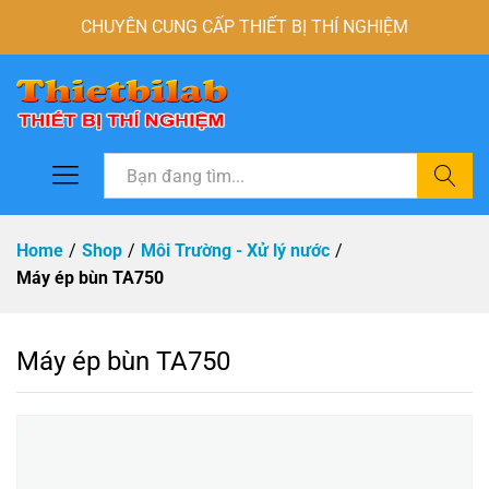
CHUYÊN CUNG CẤP THIẾT BỊ THÍ NGHIỆM
Tìm
Home
/
Shop
/
Môi Trường - Xử lý nước
/
Máy ép bùn TA750
Máy ép bùn TA750