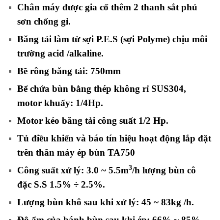
Chân máy được gia cố thêm 2 thanh sắt phủ
sơn chống gỉ.
Băng tải làm từ sợi P.E.S (sợi Polyme) chịu môi
trường acid /alkaline.
Bề rông băng tải:
7
50mm
Bể chứa bùn bằng thép không rỉ SUS304,
motor khuấy:
1/4Hp.
Motor kéo băng tải công suất
1/2 Hp.
Tủ điều khiển và báo tín hiệu hoạt động lắp đặt
trên thân máy ép bùn TA750
3
Công suất xử lý:
3.0
~ 5.5m
/h
lượng bùn cô
đặc
S.S 1.5% ÷ 2.5%
.
Lượng bùn khô sau khi xử lý:
45 ~ 83
kg /h.
Độ ẩm của bánh bùn sau khi ép:
66
% ~ 85%
.