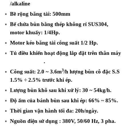
/alkaline
Bề rộng băng tải:
500mm
Bể chứa bùn bằng thép không rỉ SUS304,
motor khuấy: 1/4Hp.
Motor kéo băng tải công suất 1/2 Hp.
Tủ điều khiển hoạt động lắp đặt trên thân máy
ép bùn TA500
.
3
Công suất
: 2.0
~ 3.6m
/h
lượng bùn cô đặc
S.S
1.5% ÷ 2.5%
trước khi ép.
Lượng bùn khô sau khi xử lý:
30 ~ 54
kg/h.
Độ ẩm của bánh bùn sau khi ép:
66% ~ 85%
.
Thời gian vận hành tối đa:
20h/ngày
.
Nguồn điện sử dụng : 380V, 50/60 Hz, 3 pha.