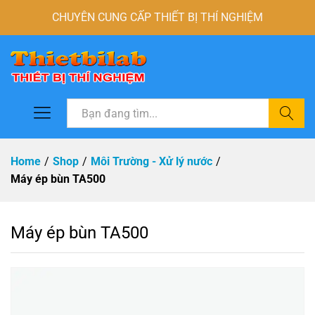
CHUYÊN CUNG CẤP THIẾT BỊ THÍ NGHIỆM
Tìm
Home
/
Shop
/
Môi Trường - Xử lý nước
/
Máy ép bùn TA500
Máy ép bùn TA500