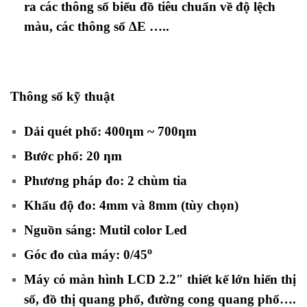
ra các thông số biểu đồ tiêu chuẩn về độ lệch
màu, các thông số ∆E …..
Thông số kỹ thuật
Dải quét phổ: 400ƞm ~ 700ƞm
Bước phổ: 20 ƞm
Phương pháp đo: 2 chùm tia
Khẩu độ đo: 4mm và 8mm (tùy chọn)
Nguồn sáng: Mutil color Led
o
Góc đo của máy: 0/45
Máy có màn hình LCD 2.2″ thiết kế lớn hiển thị
số, đồ thị quang phổ, đường cong quang phổ….