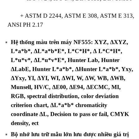
+ ASTM D 2244, ASTM E 308, ASTM E 313,
ANSI PH 2.17
Hệ thống màu trên máy NF555:
XYZ, ∆XYZ,
L*a*b*, ∆L*a*b*E*, L*C*H*, ∆ L*C*H*,
L*u*v*, ∆L*u*v*E*, Hunter Lab, Hunter
∆LabE, Hunter L*a*b*, ∆Hunter L*a*b*, Yxy,
∆Yxy, YI, ∆YI, WI, ∆WI, W, ∆W, WB, ∆WB,
Munsell, HV/C, ∆E00, ∆E94, ∆ECMC, MI,
RGB, spectral distribution, color deviation
criterion chart, ∆L*a*b* chromaticity
coordinate ∆L, Decision to pass or fail, CMYK
density, ect
Bộ nhớ lưu trữ mẫu lớn lưu được nhiều giá trị