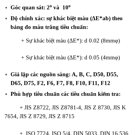
o
o
Góc quan sát: 2
và 10
Độ chính xác: sự khác biệt màu (∆E*ab) theo
bảng đo màu trắng tiêu chuẩn:
+ Sự khác biệt màu (∆E*): d 0.02 (8mmφ)
+ Sự khác biệt màu (∆E*): d 0.05 (4mmφ)
Giả lặp các nguồn sáng: A, B, C, D50, D55,
D65, D75, F2, F6, F7, F8, F10, F11, F12
Phù hợp tiêu chuẩn các tiêu chuẩn kiểm tra:
+
JIS Z8722, JIS Z8781-4, JIS Z 8730, JIS K
7654, JIS Z 8729, JIS Z 8715
+ ISO 7724, ISO 5/4, DIN 5033, DIN 16.536