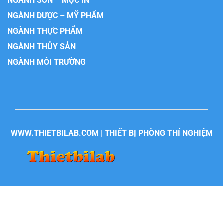
NGÀNH SƠN – MỰC IN
NGÀNH DƯỢC – MỸ PHẨM
NGÀNH THỰC PHẨM
NGÀNH THỦY SẢN
NGÀNH MÔI TRƯỜNG
WWW.THIETBILAB.COM | THIẾT BỊ PHÒNG THÍ NGHIỆM