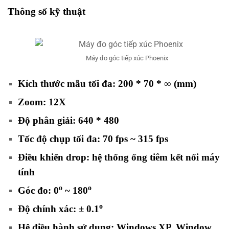
Thông số kỹ thuật
Máy đo góc tiếp xúc Phoenix
Kích thước mẫu tối đa: 200 * 70 * ∞ (mm)
Zoom: 12X
Độ phân giải: 640 * 480
Tốc độ chụp tối đa: 70 fps ~ 315 fps
Điều khiển drop: hệ thống ống tiêm kết nối máy
tính
o
o
Góc đo: 0
~ 180
o
Độ chính xác: ± 0.1
Hệ điều hành sử dụng: Windows XP, Window