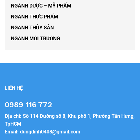
NGÀNH DƯỢC – MỸ PHẨM
NGÀNH THỰC PHẨM
NGÀNH THỦY SẢN
NGÀNH MÔI TRƯỜNG
LIÊN HỆ
0989 116 772
Địa chỉ: Số 114 Đường số 8, Khu phố 1, Phường Tân Hưng,
TpHCM
Email:
dungdinh0408@gmail.com