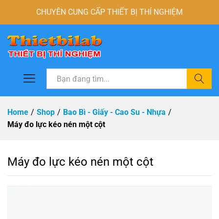
CHUYÊN CUNG CẤP THIẾT BỊ THÍ NGHIỆM
Tìm
Home
/
Shop
/
Bao Bì - Giấy - Cao Su - Nhựa
/
Máy đo lực kéo nén một cột
Máy đo lực kéo nén một cột