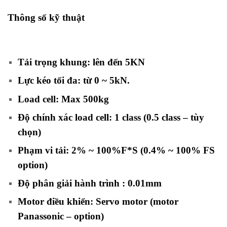
Thông số kỹ thuật
máy kiểm tra lực kéo nén một
cột
Tải trọng khung: lên đến 5KN
Lực kéo tối đa: từ 0 ~ 5kN
.
Load cell: Max 500kg
Độ chính xác load cell: 1 class (0.5 class – tùy
chọn)
Phạm vi tải: 2% ~ 100%F*S (
0.4% ~ 100% FS
option)
Độ phân giải hành trình : 0.01mm
Motor điều khiển: Servo motor (
motor
Panassonic – option
)