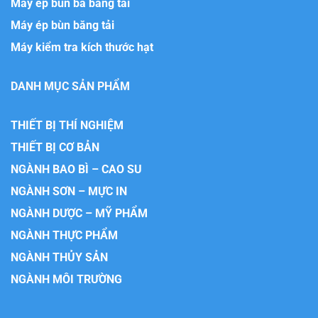
Máy ép bùn ba băng tải
Máy ép bùn băng tải
Máy kiểm tra kích thước hạt
DANH MỤC SẢN PHẨM
THIẾT BỊ THÍ NGHIỆM
THIẾT BỊ CƠ BẢN
NGÀNH BAO BÌ – CAO SU
NGÀNH SƠN – MỰC IN
NGÀNH DƯỢC – MỸ PHẨM
NGÀNH THỰC PHẨM
NGÀNH THỦY SẢN
NGÀNH MÔI TRƯỜNG