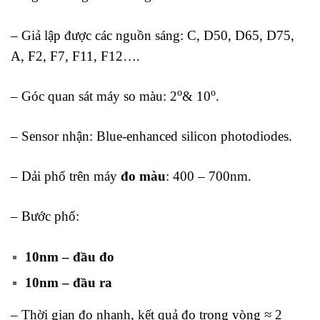
– Giả lập được các nguồn sáng: C, D50, D65, D75,
A, F2, F7, F11, F12….
o
o
– Góc quan sát máy so màu: 2
& 10
.
– Sensor nhận: Blue-enhanced silicon photodiodes.
– Dải phổ trên máy
đo màu
: 400 – 700nm.
– Bước phổ:
10nm – đầu đo
10nm – đầu ra
– Thời gian đo nhanh, kết quả đo trong vòng ≈ 2