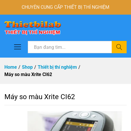
CHUYÊN CUNG CẤP THIẾT BỊ THÍ NGHIỆM
Tìm
Home
/
Shop
/
Thiết bị thí nghiệm
/
Máy so màu Xrite CI62
Máy so màu Xrite CI62