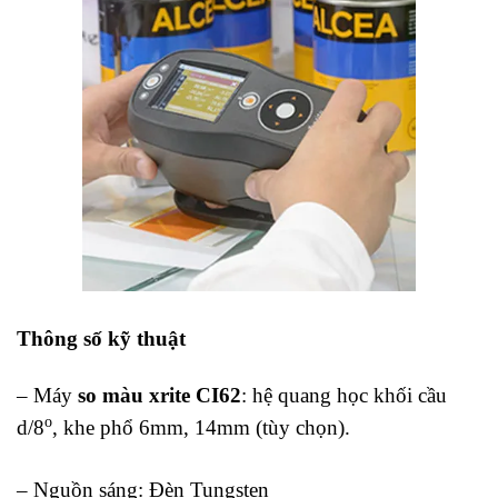
Thông số kỹ thuật
máy so màu Xrite CI62
– Máy
so màu xrite CI62
: hệ quang học khối cầu
o
d/8
, khe phổ 6mm, 14mm (tùy chọn).
– Nguồn sáng: Đèn Tungsten