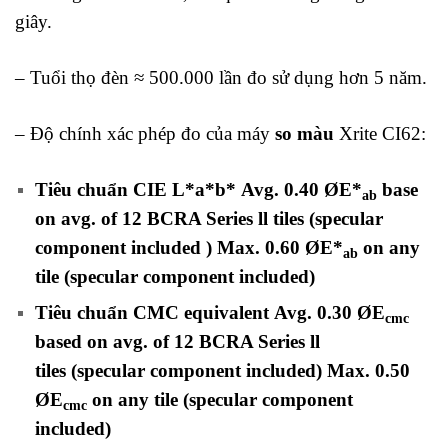
giây.
– Tuổi thọ đèn ≈ 500.000 lần đo sử dụng hơn 5 năm.
– Độ chính xác phép đo của máy
so màu
Xrite CI62:
Tiêu chuẩn CIE L*a*b*
Avg. 0.40 ØE*
base
ab
on avg. of 12 BCRA Series ll tiles
(specular
component included ) Max. 0.60 ØE*
on any
ab
tile (specular component included)
Tiêu chuẩn CMC equivalent
Avg. 0.30 ØE
cmc
based on avg. of 12 BCRA Series ll
tiles
(specular component included)
Max. 0.50
ØE
on any tile (specular component
cmc
included)