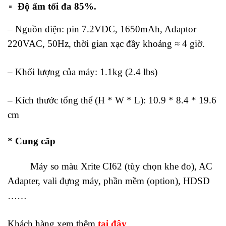
Độ ẩm tối đa 85%.
– Nguồn điện: pin 7.2VDC, 1650mAh, Adaptor
220VAC, 50Hz, thời gian xạc đầy khoảng ≈ 4 giờ.
– Khối lượng của máy: 1.1kg (2.4 lbs)
– Kích thước tổng thể (H * W * L): 10.9 * 8.4 * 19.6
cm
* Cung cấp
m
áy so màu Xrite CI62
Máy so màu Xrite CI62 (tùy chọn khe đo), AC
Adapter, vali đựng máy, phần mềm (option), HDSD
……
Khách hàng xem thêm
tại đây