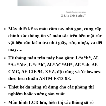
Máy thiết kế so màu cầm tay nhỏ gọn, cung cấp
chính xác thông tin về
màu sắc
trên bền mặt các
vật liệu cần kiểm tra như giấy, sơn, nhựa, và dệt
may….
Hệ thống màu trên máy bao gồm: L*a*b*, ΔL
*Δa *Δb•, L *c *h˚, ΔL*ΔC*ΔH*, ΔE *ab, ΔE
CMC, ΔE CIE 94, XYZ, độ trắng và Yellowness
theo tiêu chuẩn ASTM E313-98.
Thiết kế đa năng sử dụng cho các phòng thí
nghiệm hoặc xưởng sản xuất
Màn hình LCD lớn, hiển thị các thông số rõ