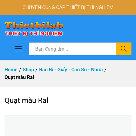
CHUYÊN CUNG CẤP THIẾT BỊ THÍ NGHIỆM
Tìm
Home
/
Shop
/
Bao Bì - Giấy - Cao Su - Nhựa
/
Quạt màu Ral
Quạt màu Ral