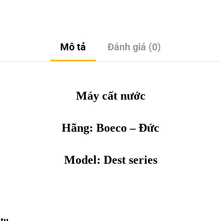
Mô tả
Đánh giá (0)
Máy cất nước
Hãng:
Boeco
– Đức
Model: Dest series
tụ