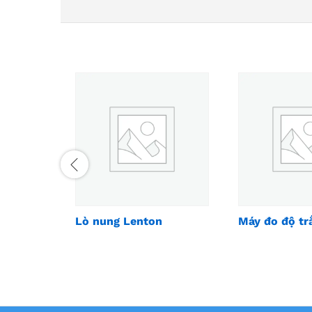
Lò nung Lenton
Máy đo độ tr