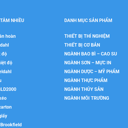
 TÂM NHIỀU
DANH MỤC SẢN PHẨM
uần hoàn
THIẾT BỊ THÍ NGHIỆM
ldahl
THIẾT BỊ CƠ BẢN
t độ
NGÀNH BAO BÌ – CAO SU
hiệt độ
NGÀNH SƠN – MỰC IN
eldahl
NGÀNH DƯỢC – MỸ PHẨM
u
NGÀNH THỰC PHẨM
BLD2000
NGÀNH THỦY SẢN
kéo
NGÀNH MÔI TRƯỜNG
carton
giấy
Brookfield