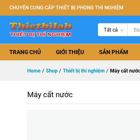
CHUYÊN CUNG CẤP THIẾT BỊ PHÒNG THÍ NGHIỆM
Tất cả
TRANG CHỦ
GIỚI THIỆU
SẢN PHẨM
Home
/
Shop
/
Thiết bị thí nghiệm
/
Máy cất nướ
Máy cất nước