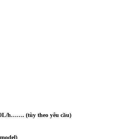
10L/h……. (tùy theo yêu cầu)
 model)