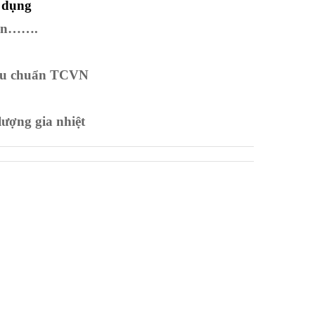
 dụng
 lần…….
iêu chuẩn TCVN
lượng gia nhiệt