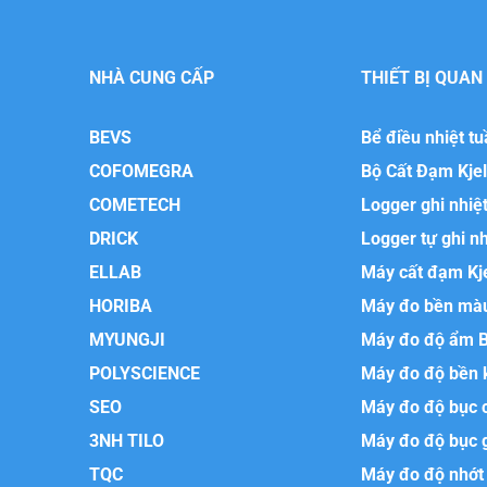
NHÀ CUNG CẤP
THIẾT BỊ QUAN
BEVS
Bể điều nhiệt t
COFOMEGRA
Bộ Cất Đạm Kje
COMETECH
Logger ghi nhiệ
DRICK
Logger tự ghi n
ELLAB
Máy cất đạm Kj
HORIBA
Máy đo bền mà
MYUNGJI
Máy đo độ ẩm 
POLYSCIENCE
Máy đo độ bền 
SEO
Máy đo độ bục 
3NH TILO
Máy đo độ bục 
TQC
Máy đo độ nhớt 