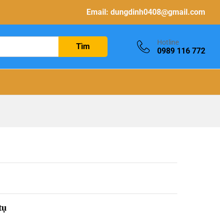
Email:
dungdinh0408@gmail.com
Hotline
Tìm
0989 116 772
tụ