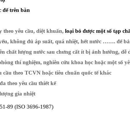
c để trên bàn
y theo yêu cầu, diệt khuẩn,
loại bỏ được một số tạp ch
ếu, không đủ áp suất, quá nhiệt, hết nước ……. để bả
ên chất lượng nước sau chưng cất ít bị ảnh hưởng, dễ 
phòng thí nghiệm, nghiên cứu khoa học hoặc một số y
u cầu theo TCVN hoặc tiêu chuẩn quốc tế khác
đa theo yêu cầu thiết kế
lượng gia nhiệt
1-89 (ISO 3696-1987)