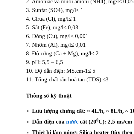
2. Amoniac và muối amoni (NH4), mg/l≤ 0,05
3. Sunfat (SO4), mg/l≤ 1
4. Clrua (Cl), mg/l≤ 1
5. Sắt (Fe), mg/l≤ 0,03
6. Đồng (Cu), mg/l≤ 0,001
7. Nhôm (Al), mg/l≤ 0,01
8. Độ cứng (Ca + Mg), mg/l≤ 2
9. pH: 5,5 – 6,5
10. Độ dẫn điện: MS.cm-1≤ 5
11. Tổng chất rắn hoà tan (TDS) ≤3
Thông số kỹ thuật
Lưu lượng chưng cất: ~ 4L/h, ~ 8L/h, ~ 
0
Dẫn điện của
nước
cất (20
C): 2,5 ms/cm
Thiết bị làm nóng: Silica heater (tùy theo