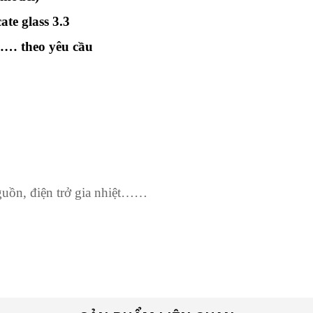
ate glass 3.3
 …… theo yêu cầu
guồn, điện trở gia nhiệt……