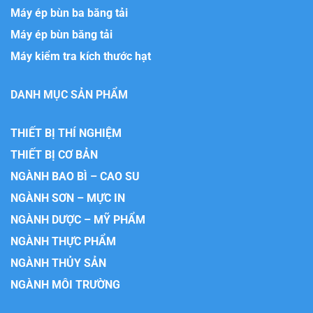
Máy ép bùn ba băng tải
Máy ép bùn băng tải
Máy kiểm tra kích thước hạt
DANH MỤC SẢN PHẨM
THIẾT BỊ THÍ NGHIỆM
THIẾT BỊ CƠ BẢN
NGÀNH BAO BÌ – CAO SU
NGÀNH SƠN – MỰC IN
NGÀNH DƯỢC – MỸ PHẨM
NGÀNH THỰC PHẨM
NGÀNH THỦY SẢN
NGÀNH MÔI TRƯỜNG