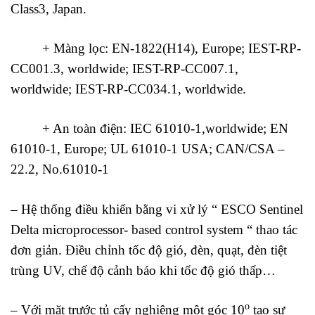
Class3, Japan.
+ Màng lọc: EN-1822(H14), Europe; IEST-RP-
CC001.3, worldwide; IEST-RP-CC007.1,
worldwide; IEST-RP-CC034.1, worldwide.
+ An toàn điện: IEC 61010-1,worldwide; EN
61010-1, Europe; UL 61010-1 USA; CAN/CSA –
22.2, No.61010-1
– Hệ thống điều khiển bằng vi xử lý “ ESCO Sentinel
Delta microprocessor- based control system “ thao tác
đơn giản. Điều chỉnh tốc độ gió, đèn, quạt, đèn tiệt
trùng UV, chế độ cảnh báo khi tốc độ gió thấp…
o
– Với mặt trước tủ cấy nghiêng một góc 10
tạo sự