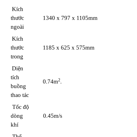
Kích
thước
1340 x 797 x 1105mm
ngoài
Kích
thước
1185 x 625 x 575mm
trong
Diện
tích
2
0.74m
.
buồng
thao tác
Tốc độ
dòng
0.45m/s
khí
Thể