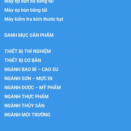
Máy ép bùn ba băng tải
Máy ép bùn băng tải
Máy kiểm tra kích thước hạt
DANH MỤC SẢN PHẨM
THIẾT BỊ THÍ NGHIỆM
THIẾT BỊ CƠ BẢN
NGÀNH BAO BÌ – CAO SU
NGÀNH SƠN – MỰC IN
NGÀNH DƯỢC – MỸ PHẨM
NGÀNH THỰC PHẨM
NGÀNH THỦY SẢN
NGÀNH MÔI TRƯỜNG