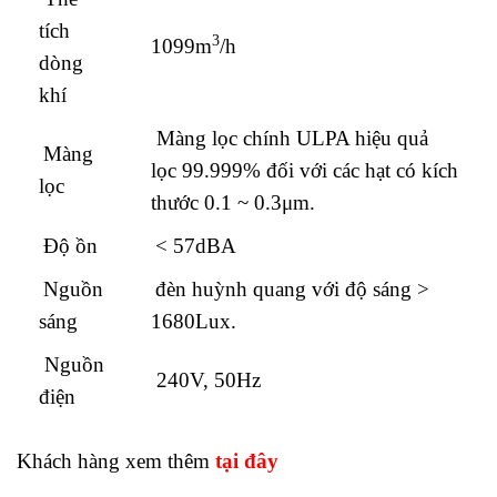
tích
3
1099m
/h
dòng
khí
Màng lọc chính ULPA hiệu quả
Màng
lọc 99.999% đối với các hạt có kích
lọc
thước 0.1 ~ 0.3μm.
Độ ồn
< 57dBA
Nguồn
đèn huỳnh quang với độ sáng >
sáng
1680Lux.
Nguồn
240V, 50Hz
điện
Khách hàng xem thêm
tại đây