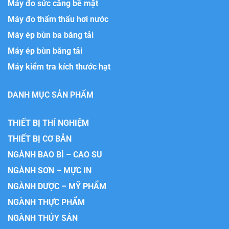
Máy đo sức căng bề mặt
Máy đo thẩm thấu hơi nước
Máy ép bùn ba băng tải
Máy ép bùn băng tải
Máy kiểm tra kích thước hạt
DANH MỤC SẢN PHẨM
THIẾT BỊ THÍ NGHIỆM
THIẾT BỊ CƠ BẢN
NGÀNH BAO BÌ – CAO SU
NGÀNH SƠN – MỰC IN
NGÀNH DƯỢC – MỸ PHẨM
NGÀNH THỰC PHẨM
NGÀNH THỦY SẢN