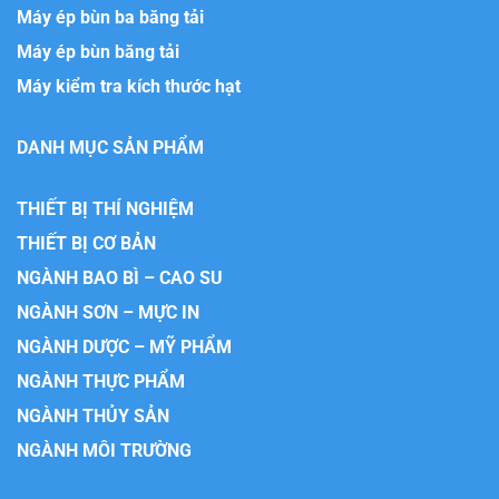
Máy ép bùn ba băng tải
Máy ép bùn băng tải
Máy kiểm tra kích thước hạt
DANH MỤC SẢN PHẨM
THIẾT BỊ THÍ NGHIỆM
THIẾT BỊ CƠ BẢN
NGÀNH BAO BÌ – CAO SU
NGÀNH SƠN – MỰC IN
NGÀNH DƯỢC – MỸ PHẨM
NGÀNH THỰC PHẨM
NGÀNH THỦY SẢN
NGÀNH MÔI TRƯỜNG